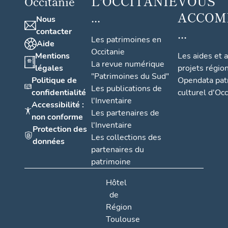
L'OCCITANIE
VOUS
Occitanie
...
ACCOM
Nous
...
contacter
Les patrimoines en
Aide
Occitanie
Mentions
Les aides et 
La revue numérique
légales
projets régio
"Patrimoines du Sud"
Politique de
Opendata pat
Les publications de
confidentialité
culturel d'Occ
l'Inventaire
Accessibilité :
Les partenaires de
non conforme
l'Inventaire
Protection des
Les collections des
données
partenaires du
patrimoine
Hôtel
de
Région
Toulouse