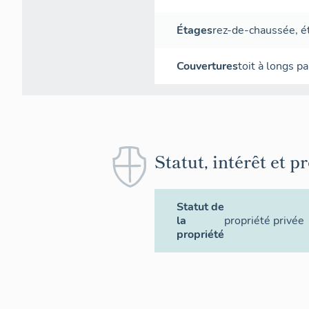
Étages
rez-de-chaussée
,
é
Couvertures
toit à longs p
Statut, intérêt et p
Statut de
la
propriété privée
propriété