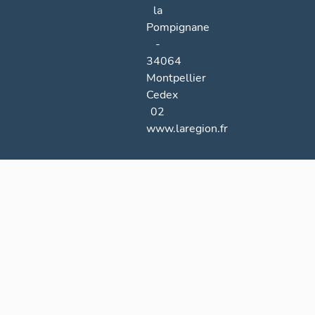
la
Pompignane
-
34064
Montpellier
Cedex
02
www.laregion.fr