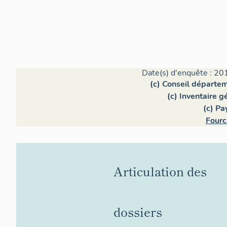
Date(s) d'enquête : 20
(c) Conseil départe
(c) Inventaire 
(c) Pa
Fourc
Articulation des
dossiers