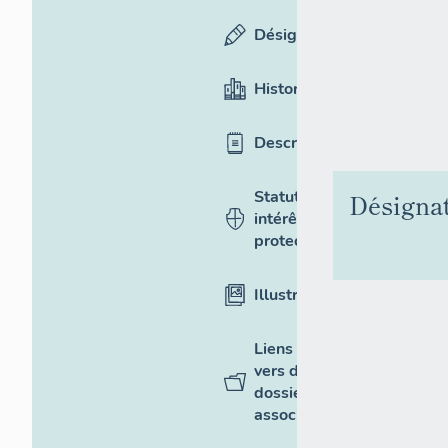
Désignation
Historique
Description
Statut,
Désigna
intérêt et
protection
Illustrations
Liens
vers des
dossiers
associés