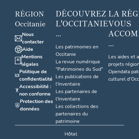
DÉCOUVREZ
LA RÉG
RÉGION
L'OCCITANIE
VOUS
Occitanie
...
ACCOM
Nous
...
contacter
Les patrimoines en
Aide
Occitanie
Mentions
Les aides et 
La revue numérique
légales
projets régio
"Patrimoines du Sud"
Politique de
Opendata pat
Les publications de
confidentialité
culturel d'Occ
l'Inventaire
Accessibilité :
Les partenaires de
non conforme
l'Inventaire
Protection des
Les collections des
données
partenaires du
patrimoine
Hôtel