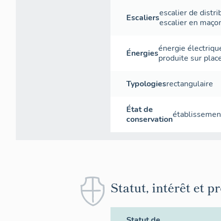
escalier de distri
Escaliers
escalier en maço
énergie électriqu
Énergies
produite sur plac
Typologies
rectangulaire
État de
établissement
conservation
Statut, intérêt et p
Statut de