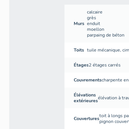
calcaire
grès
Murs
enduit
moellon
parpaing de béton
Toits
tuile mécanique
,
ci
Étages
2 étages carrés
Couvrements
charpente en
Élévations
élévation à tr
extérieures
toit à longs p
Couvertures
pignon couver