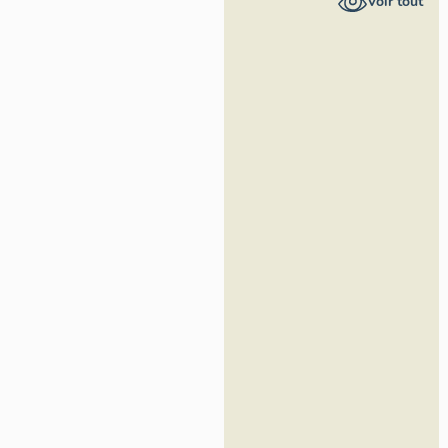
Voir tout
Région
Occitanie