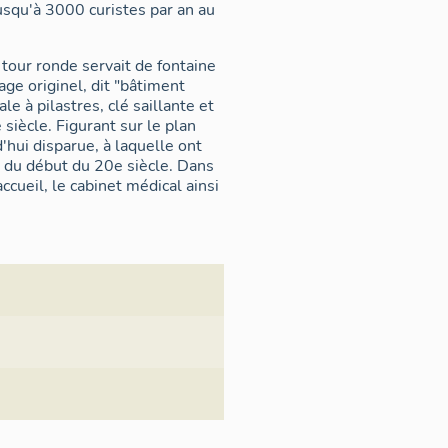
usqu'à 3000 curistes par an au
our ronde servait de fontaine
ge originel, dit "bâtiment
 à pilastres, clé saillante et
iècle. Figurant sur le plan
d'hui disparue, à laquelle ont
t du début du 20e siècle. Dans
ccueil, le cabinet médical ainsi
 proximité du premier bâtiment
nt entrepris entre 1904 et
ction en béton armé (Bélier
998 à 2005, les communes de
ploitation du site. Abandonné
jet de restauration et de
 Vocation Unique Miers-