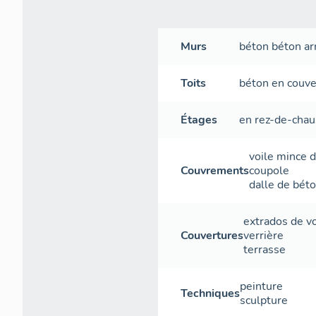
Murs
béton
béton a
Toits
béton en couve
Étages
en rez-de-cha
voile mince 
Couvrements
coupole
dalle de bét
extrados de v
Couvertures
verrière
terrasse
peinture
Techniques
sculpture