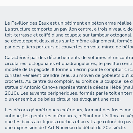
Le Pavillon des Eaux est un bâtiment en béton armé réalisé
La structure comporte un pavillon central à trois niveaux, do
toit-terrasse et coiffé d'une coupole sur tambour octogonal. 
se développent deux ailes sur le même alignement, formées
par des piliers porteurs et couvertes en voile mince de béto
Caractérisé par des décrochements de volumes et un contra
circulaires, octogonales et quadrangulaires, le pavillon cent
modèle de la pagode. Il forme un écrin pour le comptoir circu
curistes venaient prendre l'eau, au moyen de gobelets qu'il
crochets. Au centre du comptoir, au droit de la coupole, se 
statue d'Antonio Canova représentant la déesse Hébé (mal
2010). Les auvents périphériques, formés par le toit en terr
d'un ensemble de baies circulaires évoquant une rose.
Les décors géométriques extérieurs, formant des frises mou
antique, les peintures intérieures, mêlant motifs floraux, v
que les baies aux lignes courbes et au vitrage coloré du pavil
une expression de l'Art Nouveau du début du 20e siècle.