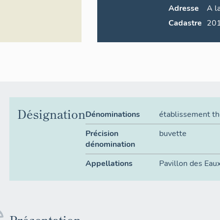
Adresse
A l
Cadastre
Désignation
Dénominations
établissement t
Précision
buvette
dénomination
Appellations
Pavillon des Eau
Présentation