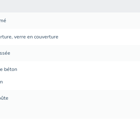
rmé
rture
,
verre en couverture
ussée
de béton
on
oûte