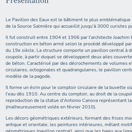
Le Pavillon des Eaux est le bâtiment le plus emblématique 
de la Source Salmière qui accueillit jusqu'à 3000 curistes p
Il fut construit entre 1904 et 1906 par l'architecte Joachim 
construction en béton armé selon le procédé développé par
du 19e siècle. La structure comporte un pavillon central à d
coupole, à partir duquel se développent deux ailes couvert
de béton. Caractérisé par des décrochements de volumes et
circulaires, octogonales et quadrangulaires, le pavillon cen
modèle de la pagode.
Il forme un écrin pour le comptoir circulaire de la buvette o
l'eau dès 1910. Au centre du comptoir, au droit de la coupo
reproduction de la statue d'Antonio Canova représentant 
(malheureusement volée en février 2010).
Les décors géométriques extérieurs, formant des frises mou
antique et orientale, les peintures intérieures, mêlant moti
géométriques (pavillon central), ainsi que les baies aux lig