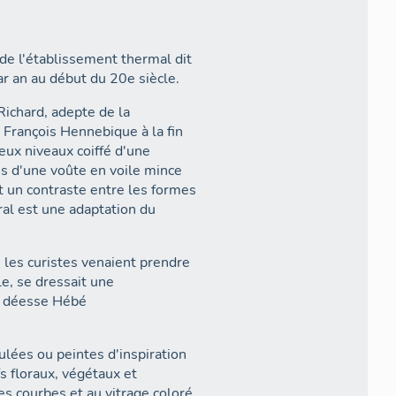
de l'établissement thermal dit
ar an au début du 20e siècle.
Richard, adepte de la
 François Hennebique à la fin
eux niveaux coiffé d'une
es d'une voûte en voile mince
 un contraste entre les formes
tral est une adaptation du
ù les curistes venaient prendre
le, se dressait une
la déesse Hébé
lées ou peintes d'inspiration
fs floraux, végétaux et
nes courbes et au vitrage coloré