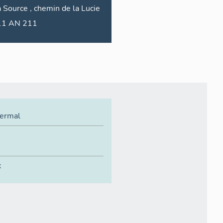
a Source
,
chemin de
la Lucie
2011 AN 211
hermal
x