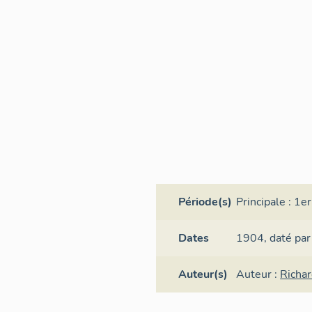
Période(s)
Principale :
1er
Dates
1904,
daté par
Auteur(s)
Auteur :
Richar