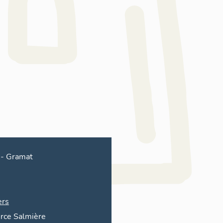
-
Gramat
ers
rce Salmière