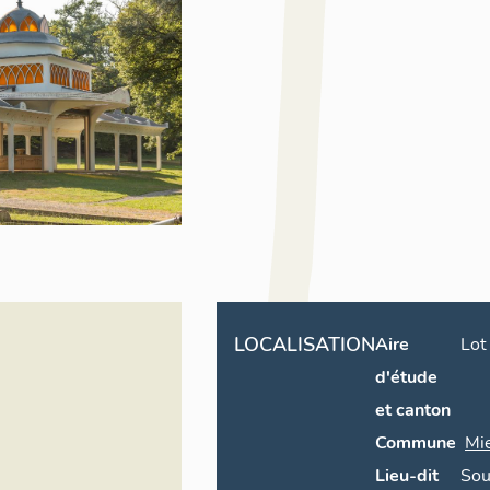
LOCALISATION
Aire
Lot
d'étude
et canton
Commune
Mi
Lieu-dit
Sou