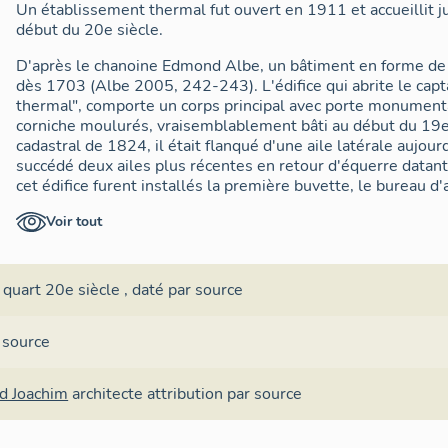
Un établissement thermal fut ouvert en 1911 et accueillit j
début du 20e siècle.
D'après le chanoine Edmond Albe, un bâtiment en forme de t
dès 1703 (Albe 2005, 242-243). L'édifice qui abrite le capta
thermal", comporte un corps principal avec porte monumentale
corniche moulurés, vraisemblablement bâti au début du 19e s
cadastral de 1824, il était flanqué d'une aile latérale aujour
succédé deux ailes plus récentes en retour d'équerre datan
cet édifice furent installés la première buvette, le bureau d'a
qu'une salle de repos.
Voir tout
Le Pavillon des Eaux fut construit au début du 20e siècle à
thermal pour abriter une nouvelle buvette. Les travaux fure
1906 par l'architecte Joachim Richard, adepte de la constru
 quart 20e siècle
,
daté par source
2014).
L'établissement thermal cessa son activité en 1981. De 1
 source
Miers et Alvignac reprirent en main la réhabilitation et l'ex
pendant plusieurs années, il fait aujourd'hui l'objet d'un pro
d Joachim
architecte
attribution par source
valorisation mis en oeuvre par le Syndicat Intercommunal à
Alvignac.