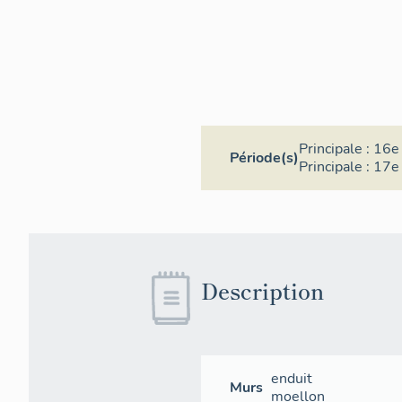
Principale :
16e 
Période(s)
Principale :
17e 
Description
enduit
Murs
moellon