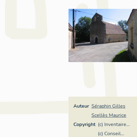
Auteur
Séraphin Gilles
Scellès Maurice
Copyright
(c) Inventaire
général Région
(c) Conseil