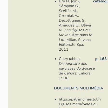
Bru N. (dir.),
catalog
Séraphin G.,
Scellès M.,
Czerniak V.,
Decottignies S.,
Amigues G., Blaya
N.,
Les églises du
Moyen Âge dans le
Lot
, Milan, Silvana
Editoriale Spa,
2011.
Clary (abbé),
p. 163
Dictionnaire des
paroisses du diocèse
de Cahors,
Cahors,
1986.
DOCUMENTS MULTIMÉDIA
https://patrimoines.lot.fr
Eglises médiévales du