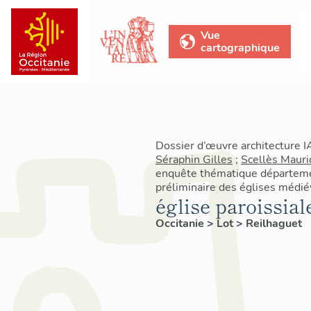
Vue
cartographique
Dossier d’œuvre architecture 
Séraphin Gilles
;
Scellès Mauri
enquête thématique départemen
préliminaire des églises médié
église paroissial
Occitanie
>
Lot
>
Reilhaguet