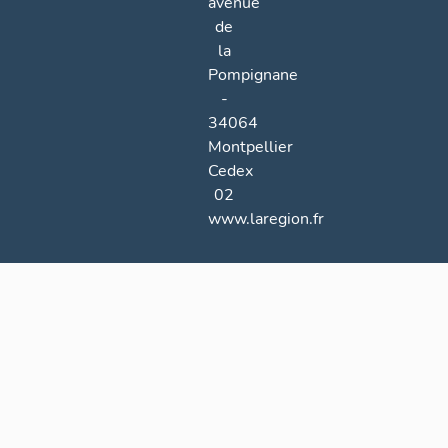
avenue
de
la
Pompignane
-
34064
Montpellier
Cedex
02
www.laregion.fr