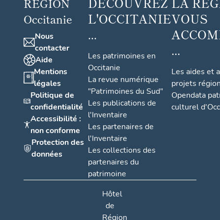
DÉCOUVREZ
LA RÉG
RÉGION
L'OCCITANIE
VOUS
Occitanie
...
ACCOM
Nous
...
contacter
Les patrimoines en
Aide
Occitanie
Mentions
Les aides et 
La revue numérique
légales
projets régio
"Patrimoines du Sud"
Politique de
Opendata pat
Les publications de
confidentialité
culturel d'Occ
l'Inventaire
Accessibilité :
Les partenaires de
non conforme
l'Inventaire
Protection des
Les collections des
données
partenaires du
patrimoine
Hôtel
de
Région