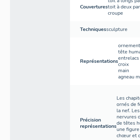
toit à longs p
Couvertures
toit à deux pa
croupe
Techniques
sculpture
ornement
tête hum
entrelacs
Représentations
croix
main
agneau m
Les chapit
ornés de f
la nef. Le
nervures 
Précision
de têtes 
représentations
une figure
chœur et d