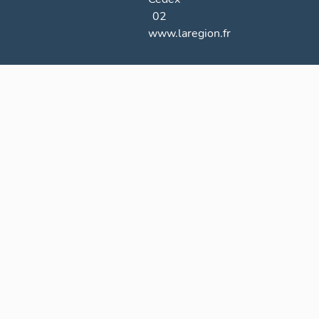
02
www.laregion.fr