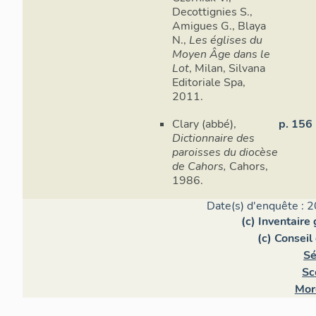
Decottignies S.,
Amigues G., Blaya
N.,
Les églises du
Moyen Âge dans le
Lot
, Milan, Silvana
Editoriale Spa,
2011.
Clary (abbé),
p. 156
Dictionnaire des
paroisses du diocèse
de Cahors,
Cahors,
1986.
Date(s) d'enquête : 2
(c) Inventaire
(c) Consei
Sé
Sc
Mor