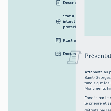
Description
Statut,
intérêt et
protection
Illustrations
Documentation
Présenta
Attenante au p
Saint-Georges 
tandis que les
Monuments hist
Fondés par le 
le prieuré et s
détruits par l