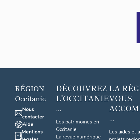
DÉCOUVREZ
LA RÉG
RÉGION
L'OCCITANIE
VOUS
Occitanie
...
ACCOM
Nous
...
contacter
Les patrimoines en
Aide
Occitanie
Mentions
Les aides et 
La revue numérique
légales
projets régio