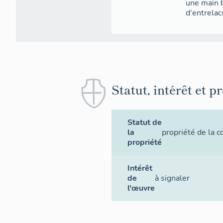
une main b
d'entrelac
Statut, intérêt et p
Statut de
la
propriété de la
propriété
Intérêt
de
à signaler
l'œuvre