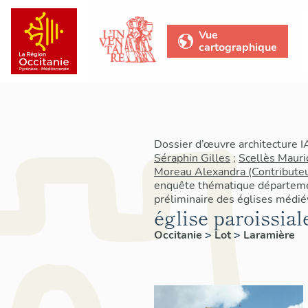
Vue
cartographique
Dossier d’œuvre architecture 
Séraphin Gilles
;
Scellès Mauri
Moreau Alexandra (Contributeu
enquête thématique départemen
préliminaire des églises médié
église paroissia
Occitanie
>
Lot
>
Laramière