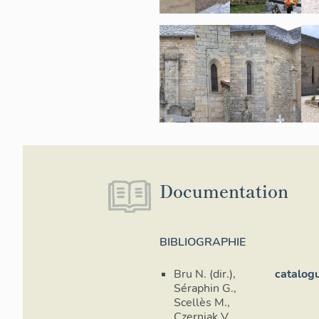
Documentation
BIBLIOGRAPHIE
Bru N. (dir.),
catalog
Séraphin G.,
Scellès M.,
Czerniak V.,