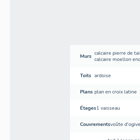
calcaire
pierre de tai
Murs
calcaire
moellon
end
Toits
ardoise
Plans
plan en croix latine
Étages
1 vaisseau
Couvrements
voûte d'ogiv