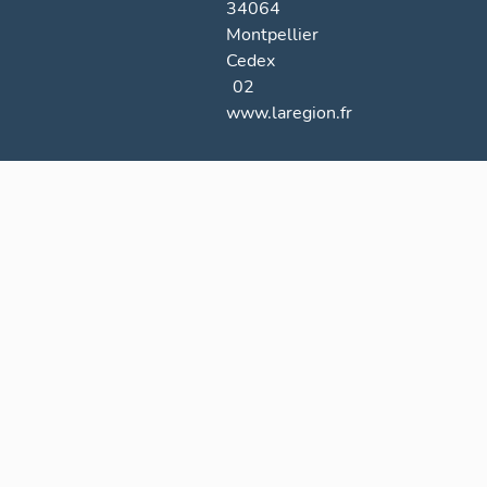
34064
Montpellier
Cedex
02
www.laregion.fr