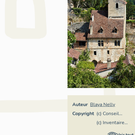
Auteur
Blaya Nelly
Copyright
(c) Conseil
départemental
(c) Inventaire
du Lot
général Région
Voir tout