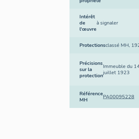
propriété
Intérêt
de
à signaler
l'œuvre
Protections
classé MH
, 19
Précisions
Immeuble du 14e
sur la
juillet 1923
protection
Référence
PA00095228
MH