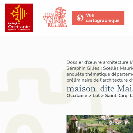
Vue
cartographique
Dossier d’œuvre architecture 
Séraphin Gilles
;
Scellès Mauri
enquête thématique départemen
préliminaire de l'architecture c
maison, dite Ma
Occitanie
>
Lot
>
Saint-Cirq-