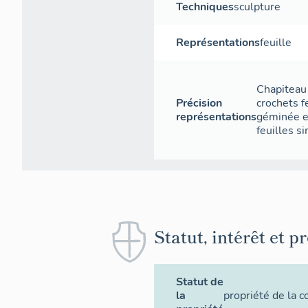
Techniques
sculpture
Représentations
feuille
Chapiteau 
Précision
crochets f
représentations
géminée e
feuilles s
Statut, intérêt et p
Statut de
la
propriété de la