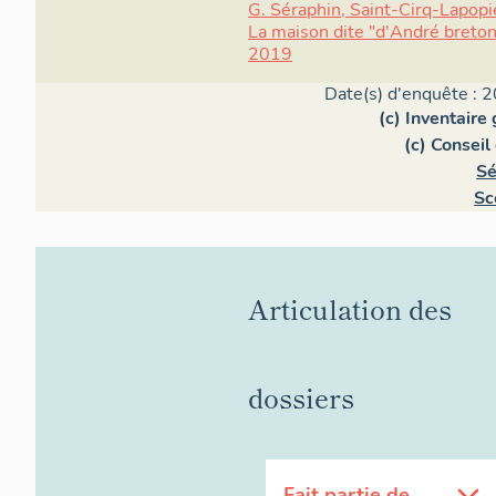
G. Séraphin, Saint-Cirq-Lapopi
La maison dite "d'André breton
2019
Date(s) d'enquête : 2
(c) Inventaire
(c) Consei
Sé
Sc
Articulation des
dossiers
Fait partie de