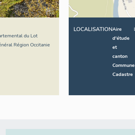
LOCALISATION
Aire
artemental du Lot
d'étude
général Région Occitanie
et
canton
Commune
Cadastre