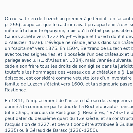
On ne sait rien de Luzech au premier âge féodal : en faisant c
p. 255) supposait que le castrum avait pu appartenir à des s
même à la famille éponyme, mais qu'il n'était pas possible d
Cahors achète vers 1227 Puy-l'Evêque et Luzech dont il dev
d'Alauzier, 1978). L'évêque ne réside jamais dans son châte
un "capitaine" vers 1375. En 1504, Bertrand de Luzech est b
avec toutes seigneuries, et il possède l'un des châteaux et l
pariage avec lui (L. d'Alauzier, 1984), mais l'année suivant
cède à son frère tous les droits de son église dans la juridi
toutefois les hommages des vassaux de la châtellenie (J. La
épiscopal est considéré comme vétuste lors d'un inventaire
famille de Luzech s'éteint vers 1600, et la seigneurie passe
Rastignac.
En 1841, l'emplacement de l'ancien château des seigneurs d
donné à la commune par le duc de La Rochefoucauld-Liancour
Julie Chapt, marquis de Rastignac (J. Bessières, 1873).£Le 
peut dater du deuxième quart du 13e siècle, et sa constructi
l'acquisition de 1227, et devrait donc être attribuée à Guil
1235) ou à Géraud de Barasc (1236-1250).