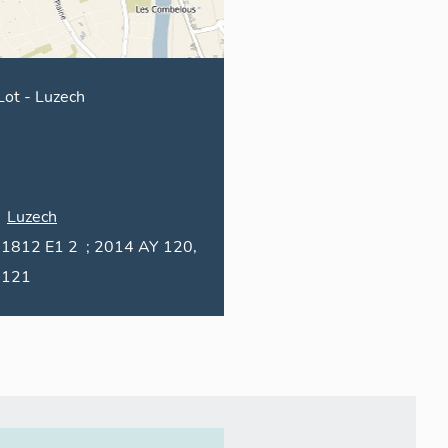
Lot
-
Luzech
Luzech
1812 E1 2 ; 2014 AY 120,
121