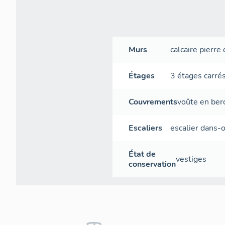
Murs
calcaire
pierre 
Étages
3 étages carré
Couvrements
voûte en ber
Escaliers
escalier dans-
État de
vestiges
conservation