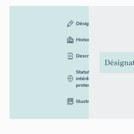
Désignation
Historique
Description
Désigna
Statut,
intérêt et
protection
Illustrations