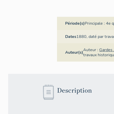
Période(s)
Principale :
4e q
Dates
1880,
daté par trav
Auteur :
Gardes 
Auteur(s)
travaux historiq
Description