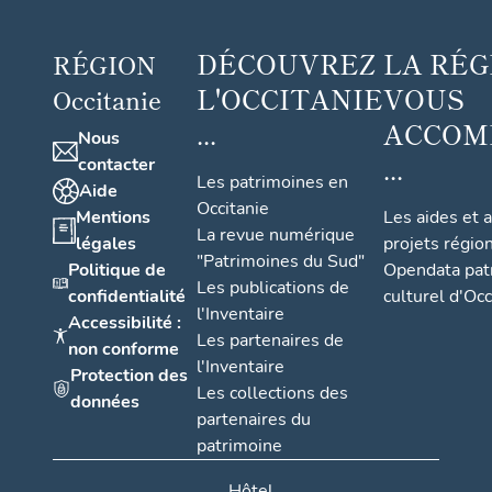
DÉCOUVREZ
LA RÉG
RÉGION
L'OCCITANIE
VOUS
Occitanie
...
ACCOM
Nous
...
contacter
Les patrimoines en
Aide
Occitanie
Mentions
Les aides et 
La revue numérique
légales
projets régio
"Patrimoines du Sud"
Politique de
Opendata pat
Les publications de
confidentialité
culturel d'Occ
l'Inventaire
Accessibilité :
Les partenaires de
non conforme
l'Inventaire
Protection des
Les collections des
données
partenaires du
patrimoine
Hôtel