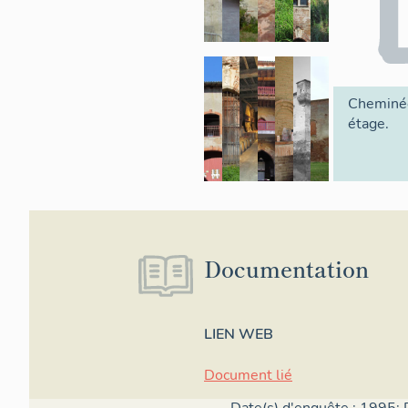
Cheminée
étage.
Documentation
LIEN WEB
Document lié