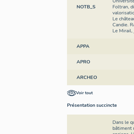
Université
NOTB_S
Foltran, d
valorisat
Le châtea
Candie. R
Le Mirail,
APPA
APRO
ARCHEO
Voir tout
Présentation succincte
Dans le qu
bâtiment 