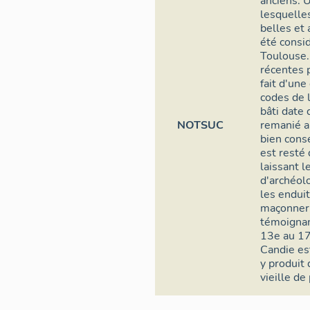
anciens. 
lesquelles
belles et
été consi
Toulouse.
récentes p
fait d'un
codes de l
bâti date 
NOTSUC
remanié a
bien cons
est resté 
laissant l
d'archéolo
les endui
maçonneri
témoignant
13e au 17
Candie est
y produit 
vieille de