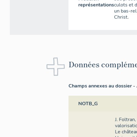
représentations
culots et 
un bas-rel
Christ.
Données compléme
Champs annexes au dossier - 
NOTB_G
J. Foltran,
valorisat
Le châtea