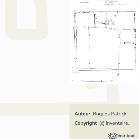
Auteur
Roques Patrick
Copyright
(c) Inventaire
général Région
Voir tout