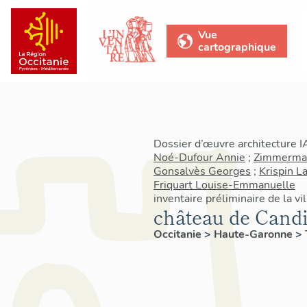
Vue
cartographique
Dossier d’œuvre architecture 
Noé-Dufour Annie
;
Zimmerma
Gonsalvès Georges
;
Krispin L
Friquart Louise-Emmanuelle
inventaire préliminaire de la v
château de Cand
Occitanie
>
Haute-Garonne
>