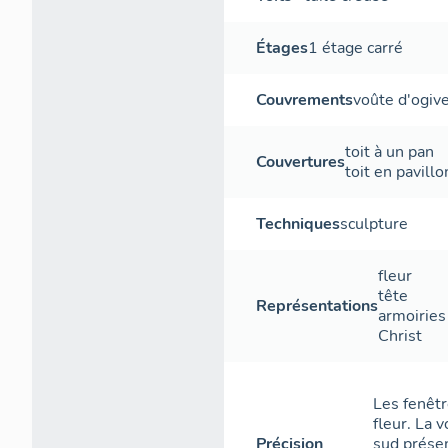
Étages
1 étage carré
Couvrements
voûte d'ogiv
toit à un pan
Couvertures
toit en pavillo
Techniques
sculpture
fleur
tête
Représentations
armoiries
Christ
Les fenêtr
fleur. La 
Précision
sud présen