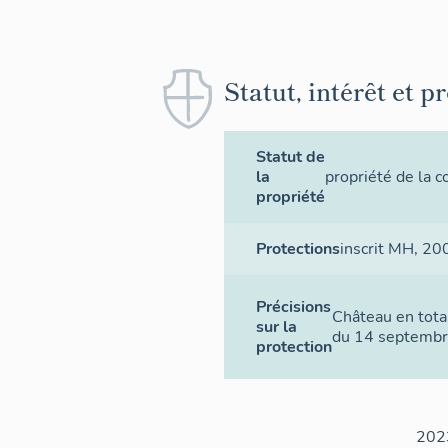
Statut, intérêt et p
Statut de
la
propriété de la
propriété
Protections
inscrit MH
, 20
Précisions
Château en total
sur la
du 14 septemb
protection
202