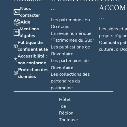
...
ACCOM
Nous
...
contacter
Les patrimoines en
Aide
Occitanie
Mentions
Les aides et 
La revue numérique
légales
projets régio
"Patrimoines du Sud"
Politique de
Opendata pat
Les publications de
confidentialité
culturel d'Occ
l'Inventaire
Accessibilité :
Les partenaires de
non conforme
l'Inventaire
Protection des
Les collections des
données
partenaires du
patrimoine
Image non
consultable
Hôtel
de
Région
Toulouse
-