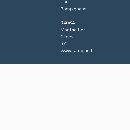
la
Pompignane
-
34064
Montpellier
Cedex
02
www.laregion.fr