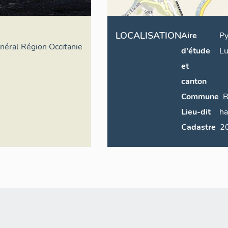
LOCALISATION
Aire
Py
énéral Région Occitanie
d'étude
Lu
et
canton
Commune
B
Lieu-dit
h
Cadastre