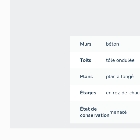
Murs
béton
Toits
tôle ondulée
Plans
plan allongé
Étages
en rez-de-cha
État de
menacé
conservation