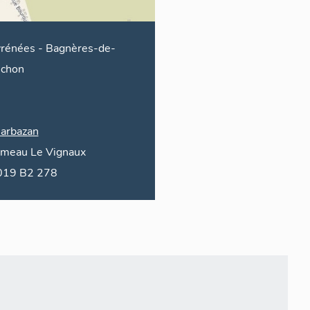
rénées
-
Bagnères-de-
chon
arbazan
ameau
Le Vignaux
2019 B2 278