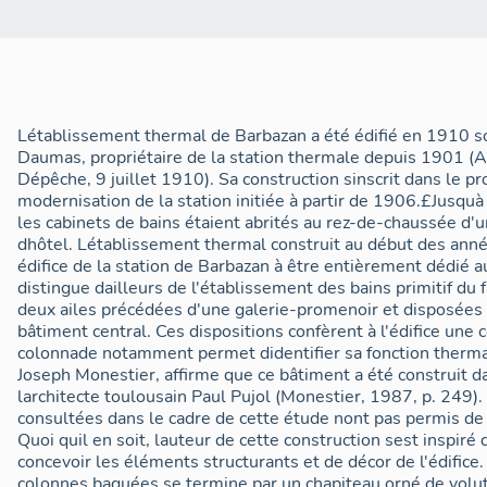
Létablissement thermal de Barbazan a été édifié en 1910 so
Daumas, propriétaire de la station thermale depuis 1901 (A
Dépêche, 9 juillet 1910). Sa construction sinscrit dans le
modernisation de la station initiée à partir de 1906.£Jusquà 
les cabinets de bains étaient abrités au rez-de-chaussée d'
dhôtel. Létablissement thermal construit au début des an
édifice de la station de Barbazan à être entièrement dédié a
distingue dailleurs de l'établissement des bains primitif du
deux ailes précédées d'une galerie-promenoir et disposées d
bâtiment central. Ces dispositions confèrent à l'édifice une
colonnade notamment permet didentifier sa fonction therm
Joseph Monestier, affirme que ce bâtiment a été construit d
larchitecte toulousain Paul Pujol (Monestier, 1987, p. 249)
consultées dans le cadre de cette étude nont pas permis de
Quoi quil en soit, lauteur de cette construction sest inspiré
concevoir les éléments structurants et de décor de l'édifice.
colonnes baguées se termine par un chapiteau orné de vol