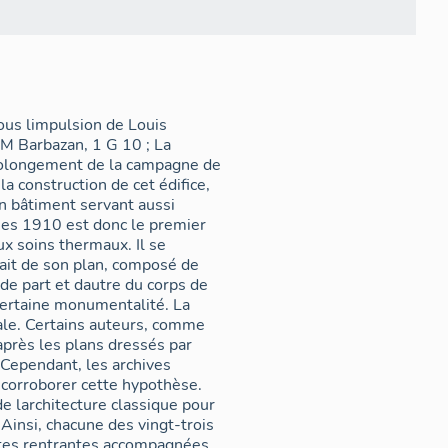
us limpulsion de Louis
M Barbazan, 1 G 10 ; La
 prolongement de la campagne de
la construction de cet édifice,
un bâtiment servant aussi
nées 1910 est donc le premier
ux soins thermaux. Il se
 fait de son plan, composé de
e part et dautre du corps de
 certaine monumentalité. La
ale. Certains auteurs, comme
après les plans dressés par
. Cependant, les archives
 corroborer cette hypothèse.
 de larchitecture classique pour
 Ainsi, chacune des vingt-trois
utes rentrantes accompagnées