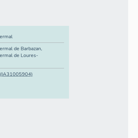
hermal
hermal de Barbazan
,
hermal de Loures-
(IA31005904)