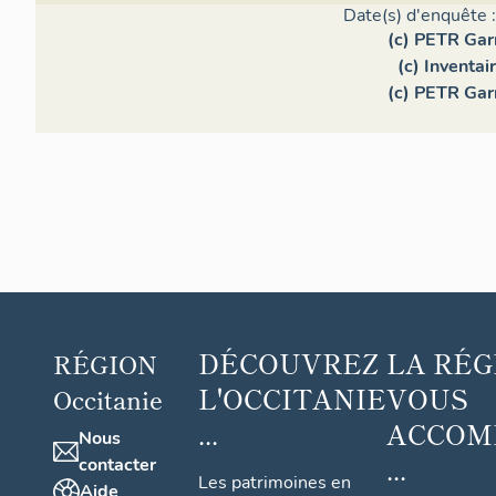
Date(s) d'enquête 
(c) PETR Gar
(c) Inventa
(c) PETR Gar
DÉCOUVREZ
LA RÉG
RÉGION
L'OCCITANIE
VOUS
Occitanie
...
ACCOM
Nous
...
contacter
Les patrimoines en
Aide