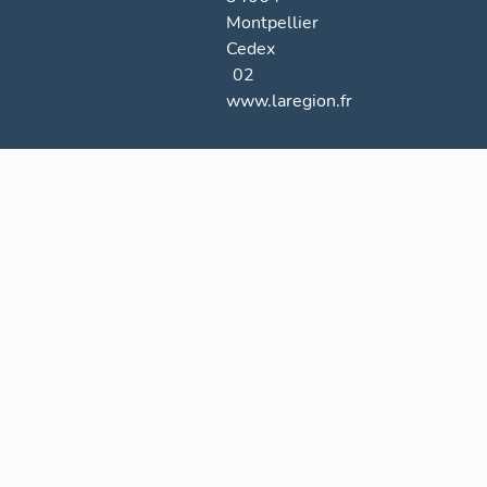
Montpellier
Cedex
02
www.laregion.fr