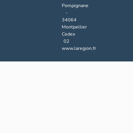
Pompignane
-
34064
Montpellier
Cedex
02
www.laregion.fr