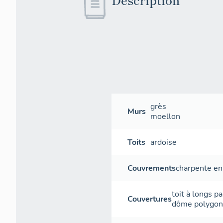
grès
Murs
moellon
Toits
ardoise
Couvrements
charpente en
toit à longs p
Couvertures
dôme polygon