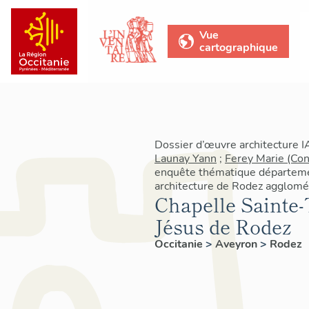
Vue
cartographique
Dossier d’œuvre architecture 
Launay Yann
;
Ferey Marie (Con
enquête thématique départeme
architecture de Rodez agglomé
Chapelle Sainte-
Jésus de Rodez
Occitanie
>
Aveyron
>
Rodez