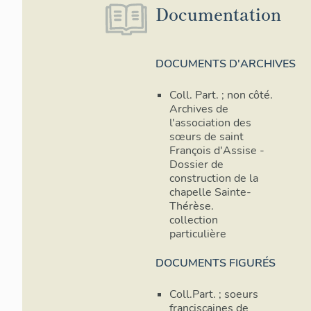
Documentation
Image non
Image non
consultable
consultable
DOCUMENTS D'ARCHIVES
Coll. Part. ; non côté.
Archives de
l'association des
sœurs de saint
François d'Assise -
Image non
Image non
Dossier de
consultable
consultable
construction de la
chapelle Sainte-
Thérèse.
collection
particulière
DOCUMENTS FIGURÉS
Coll.Part. ; soeurs
franciscaines de