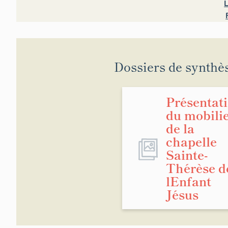
Dossiers de synthè
Présentat
du mobili
de la
chapelle
Sainte-
Thérèse d
lEnfant
Jésus