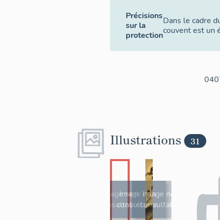
Précisions
Dans le cadre d
sur la
couvent est un é
protection
040
Illustrations
31
Image non
Image non
Image non
consultable
consultable
consultable