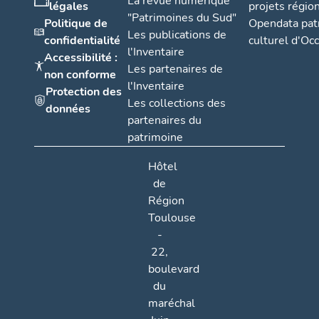
La revue numérique
légales
projets régio
"Patrimoines du Sud"
Politique de
Opendata pat
Les publications de
confidentialité
culturel d'Occ
l'Inventaire
Accessibilité :
Les partenaires de
non conforme
l'Inventaire
Protection des
Les collections des
données
partenaires du
patrimoine
Hôtel
de
Région
Toulouse
-
22,
boulevard
du
maréchal