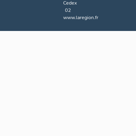
Cedex
02
www.laregion.fr