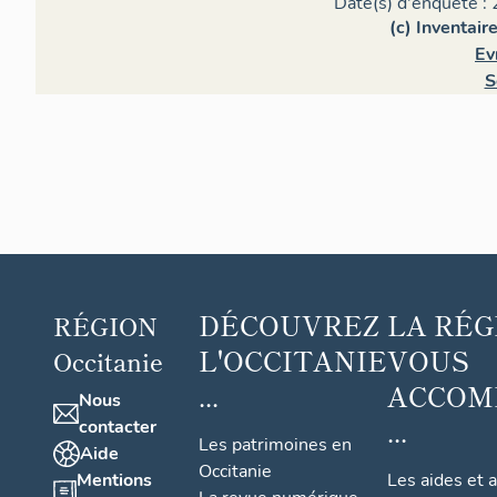
Date(s) d'enquête : 
(c) Inventair
Ev
S
DÉCOUVREZ
LA RÉG
RÉGION
L'OCCITANIE
VOUS
Occitanie
...
ACCOM
Nous
...
contacter
Les patrimoines en
Aide
Occitanie
Mentions
Les aides et 