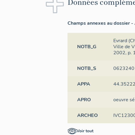
Données compléme
Champs annexes au dossier - 
Evrard (C
NOTB_G
Ville de 
2002, p. 
NOTB_S
0623240 
APPA
44.3522
APRO
oeuvre sé
ARCHEO
IVC1230
Voir tout