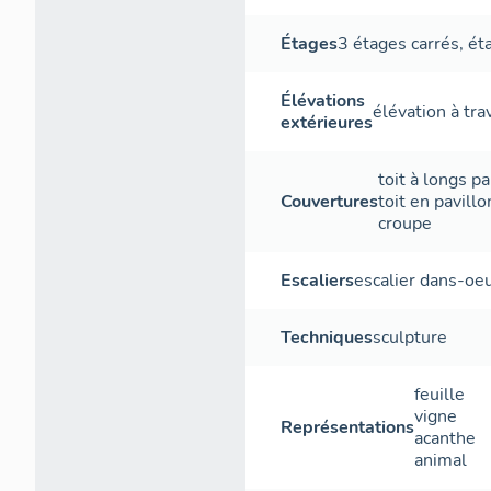
Étages
3 étages carrés
,
ét
Élévations
élévation à tr
extérieures
toit à longs p
Couvertures
toit en pavillo
croupe
Escaliers
escalier dans-oe
Techniques
sculpture
feuille
vigne
Représentations
acanthe
animal