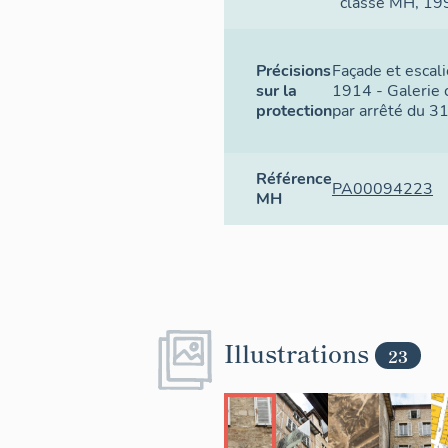
classé MH
, 19
Précisions
Façade et escali
sur la
1914 - Galerie c
protection
par arrêté du 3
Référence
PA00094223
MH
Illustrations
23