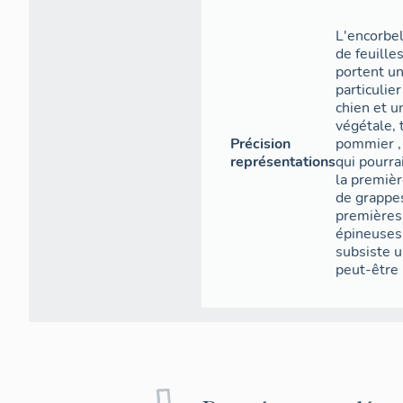
L'encorbel
de feuille
portent un
particulie
chien et u
végétale, 
Précision
pommier ,
représentations
qui pourra
la premiè
de grappe
premières
épineuses.
subsiste u
peut-être 