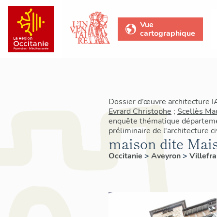
Vue
cartographique
Dossier d’œuvre architecture 
Evrard Christophe
;
Scellès Ma
enquête thématique départemen
préliminaire de l'architecture c
maison dite Mai
Occitanie
>
Aveyron
>
Villef