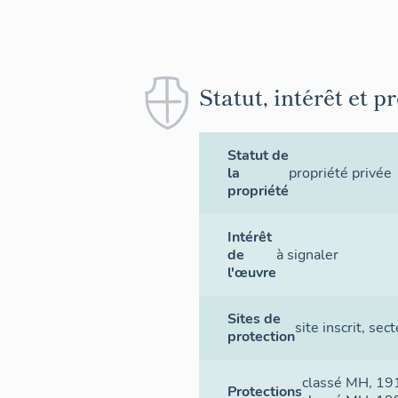
Statut, intérêt et p
Statut de
la
propriété privée
propriété
Intérêt
de
à signaler
l'œuvre
Sites de
site inscrit
,
sect
protection
classé MH
, 19
Protections