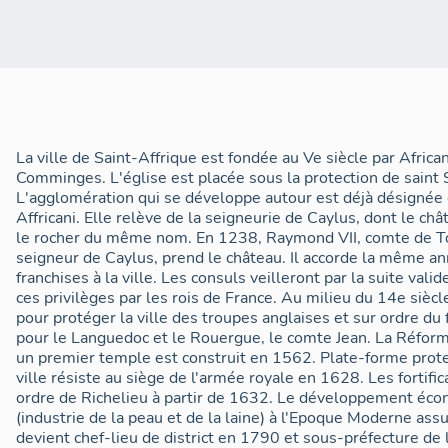
La ville de Saint-Affrique est fondée au Ve siècle par Africa
Comminges. L'église est placée sous la protection de saint 
L'agglomération qui se développe autour est déjà désignée
Affricani. Elle relève de la seigneurie de Caylus, dont le châ
le rocher du même nom. En 1238, Raymond VII, comte de To
seigneur de Caylus, prend le château. Il accorde la même 
franchises à la ville. Les consuls veilleront par la suite vali
ces privilèges par les rois de France. Au milieu du 14e siècl
pour protéger la ville des troupes anglaises et sur ordre du
pour le Languedoc et le Rouergue, le comte Jean. La Réform
un premier temple est construit en 1562. Plate-forme prote
ville résiste au siège de l'armée royale en 1628. Les fortif
ordre de Richelieu à partir de 1632. Le développement éco
(industrie de la peau et de la laine) à l'Epoque Moderne assur
devient chef-lieu de district en 1790 et sous-préfecture de l