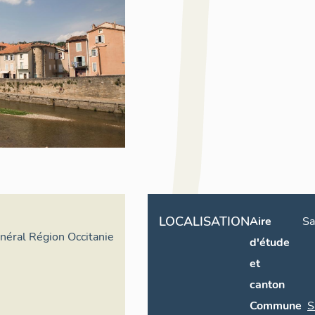
LOCALISATION
Aire
Sa
énéral Région Occitanie
d'étude
et
canton
Commune
S