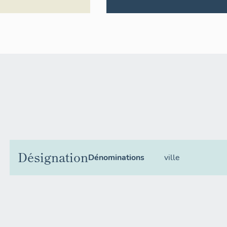
Désignation
Dénominations
ville