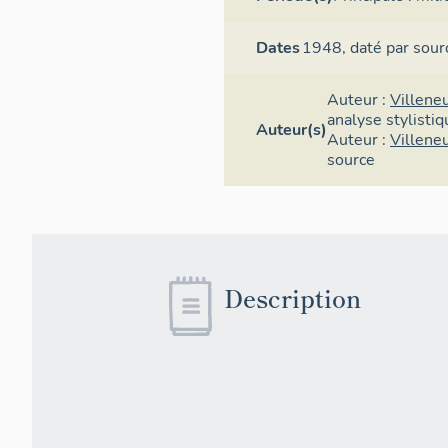
Dates
1948,
daté par sour
Auteur :
Villene
analyse stylistiq
Auteur(s)
Auteur :
Villene
source
Description