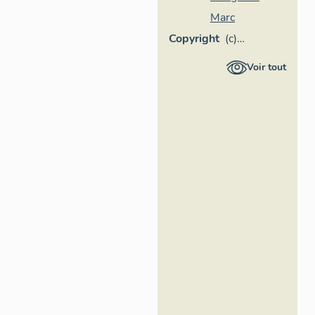
Marc
Copyright
(c)
Inventaire
Voir tout
général
Région
Occitanie