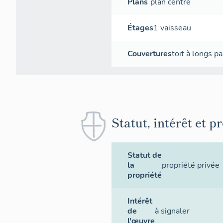
Plans
plan centré
Étages
1 vaisseau
Couvertures
toit à longs p
Statut, intérêt et p
Statut de
la
propriété privée
propriété
Intérêt
de
à signaler
l'œuvre