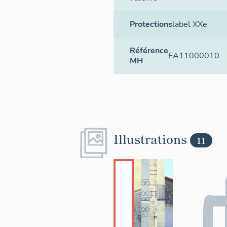
Protections
label XXe
Référence
EA11000010
MH
Illustrations
11