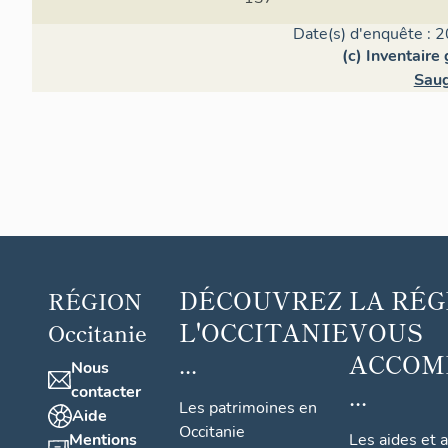
Date(s) d'enquête : 2
(c) Inventaire
Saug
DÉCOUVREZ
LA RÉG
RÉGION
L'OCCITANIE
VOUS
Occitanie
...
ACCOM
Nous
...
contacter
Les patrimoines en
Aide
Occitanie
Mentions
Les aides et 