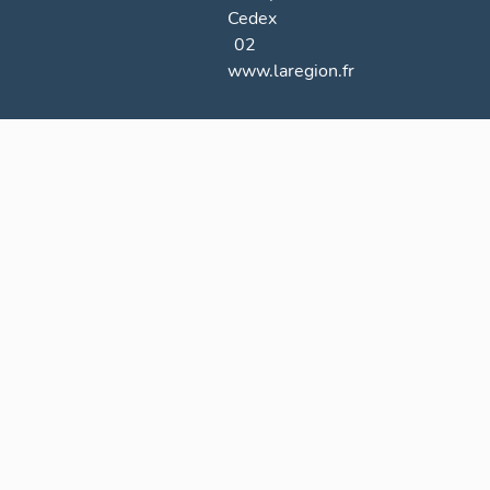
Cedex
02
www.laregion.fr