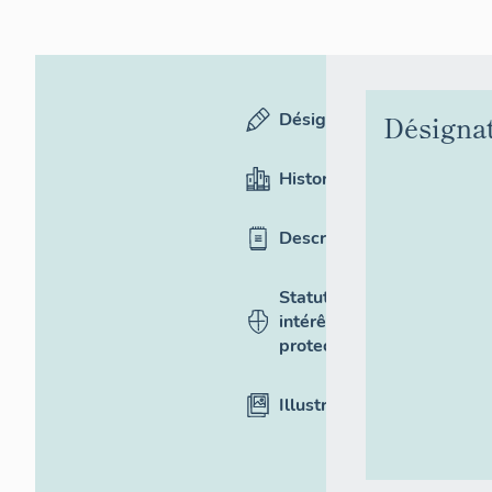
Désignation
Désigna
Historique
Description
Statut,
intérêt et
protection
Illustrations