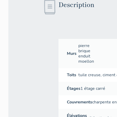
Description
pierre
brique
Murs
enduit
moellon
Toits
tuile creuse
,
ciment 
Étages
1 étage carré
Couvrements
charpente en
Élévations