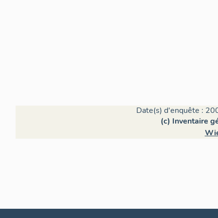
Date(s) d'enquête : 20
(c) Inventaire 
Wie