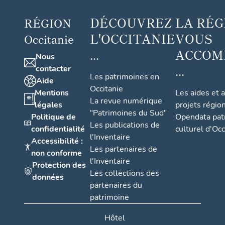
DÉCOUVREZ
LA RÉG
RÉGION
L'OCCITANIE
VOUS
Occitanie
...
ACCOM
Nous
...
contacter
Les patrimoines en
Aide
Occitanie
Mentions
Les aides et 
La revue numérique
légales
projets régio
"Patrimoines du Sud"
Politique de
Opendata pat
Les publications de
confidentialité
culturel d'Occ
l'Inventaire
Accessibilité :
Les partenaires de
non conforme
l'Inventaire
Protection des
Les collections des
données
partenaires du
patrimoine
Hôtel