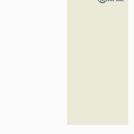
général
Région
Occitanie