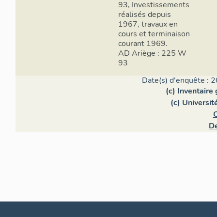
93, Investissements
réalisés depuis
1967, travaux en
cours et terminaison
courant 1969.
AD Ariège : 225 W
93
Date(s) d'enquête : 2
(c) Inventaire
(c) Universit
D