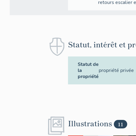
retours
escalier 
Statut, intérêt et p
Statut de
la
propriété privée
propriété
Illustrations
11