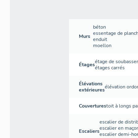
béton
essentage de planc
Murs
enduit
moellon
étage de soubass
Étages
étages carrés
Élévations
élévation ord
extérieures
Couvertures
toit à longs p
escalier de distri
escalier en maço
Escaliers
escalier demi-ho