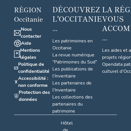
DÉCOUVREZ
LA RÉG
RÉGION
L'OCCITANIE
VOUS
Occitanie
...
ACCOM
Nous
...
contacter
Les patrimoines en
Aide
Occitanie
Mentions
Les aides et 
La revue numérique
légales
projets régio
"Patrimoines du Sud"
Politique de
Opendata pat
Les publications de
confidentialité
culturel d'Occ
l'Inventaire
Accessibilité :
Les partenaires de
non conforme
l'Inventaire
Protection des
Les collections des
données
partenaires du
patrimoine
Hôtel
de