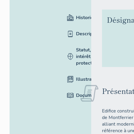
Historique
Désigna
Description
Statut,
intérêt et
protection
Illustrations
Présenta
Documentation
Edifice constr
de Montferrier
alliant moderni
référence à une