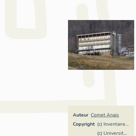
Auteur
Comet Anaïs
Copyright
(c) Inventaire
général
(c) Université