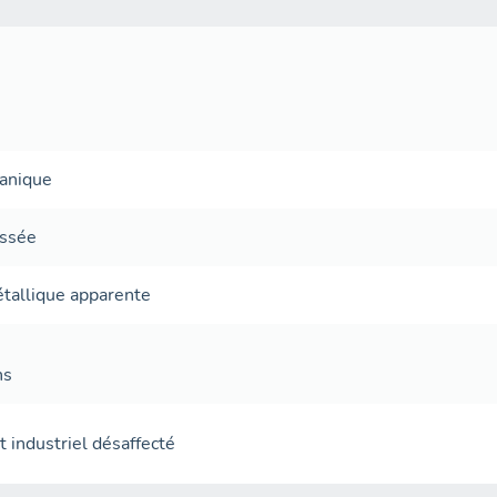
canique
ussée
tallique apparente
ns
 industriel désaffecté