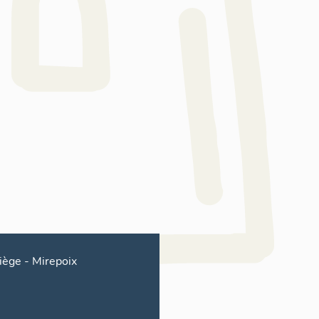
iège
-
Mirepoix