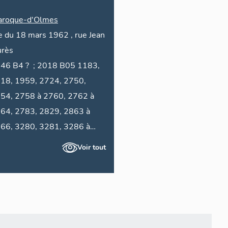
aroque-d'Olmes
e du
18 mars 1962
,
rue
Jean
urès
 2018 B05 1183,
18, 1959, 2724, 2750,
54, 2758 à 2760, 2762 à
64, 2783, 2829, 2863 à
66, 3280, 3281, 3286 à
290
Voir tout