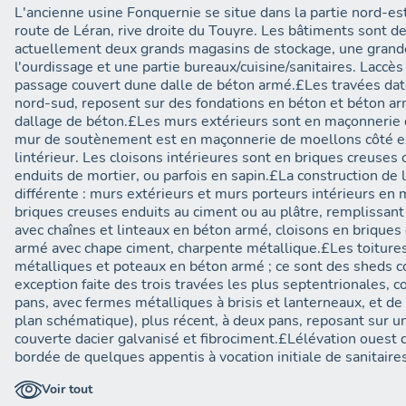
L'ancienne usine Fonquernie se situe dans la partie nord-es
route de Léran, rive droite du Touyre. Les bâtiments sont de
actuellement deux grands magasins de stockage, une grande 
l'ourdissage et une partie bureaux/cuisine/sanitaires. Laccès 
passage couvert dune dalle de béton armé.£Les travées date
nord-sud, reposent sur des fondations en béton et béton arm
dallage de béton.£Les murs extérieurs sont en maçonnerie d
mur de soutènement est en maçonnerie de moellons côté ext
lintérieur. Les cloisons intérieures sont en briques creuse
enduits de mortier, ou parfois en sapin.£La construction de lat
différente : murs extérieurs et murs porteurs intérieurs en
briques creuses enduits au ciment ou au plâtre, remplissan
avec chaînes et linteaux en béton armé, cloisons en briques
armé avec chape ciment, charpente métallique.£Les toiture
métalliques et poteaux en béton armé ; ce sont des sheds c
exception faite des trois travées les plus septentrionales, c
pans, avec fermes métalliques à brisis et lanterneaux, et de la
plan schématique), plus récent, à deux pans, reposant sur u
couverte dacier galvanisé et fibrociment.£Lélévation ouest d
bordée de quelques appentis à vocation initiale de sanitaires
grande partie du fut de l'ancienne cheminée, en briques plein
Voir tout
sont également conservés.£La partie centrale de l'usine a d