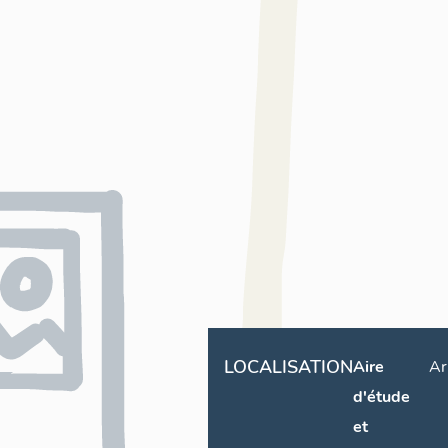
LOCALISATION
Aire
Ar
d'étude
et