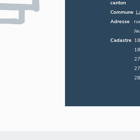
canton
Commune
L
Adresse
ru
Ja
Cadastre
1846 B4 ? ;
18
27
27
28
3