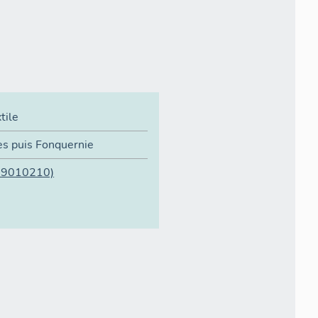
tile
iès puis Fonquernie
09010210)