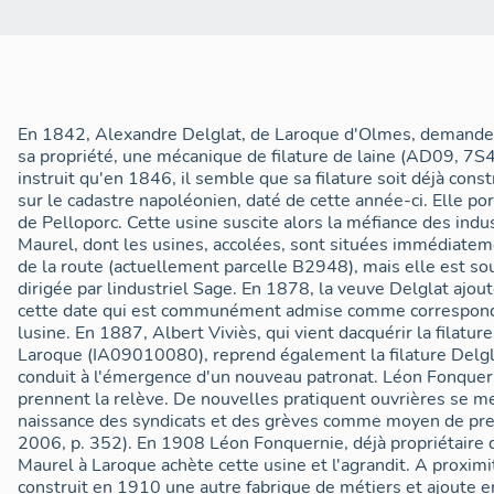
En 1842, Alexandre Delglat, de Laroque d'Olmes, demande l'autorisation de construire sur sa propriété, une mécanique de filature de laine (AD09, 7S465). Si son dossier n'est instruit qu'en 1846, il semble que sa filature soit déjà construite en 1842 car elle figure sur le cadastre napoléonien, daté de cette année-ci. Elle porte alors le nom de Mécanique de Pelloporc. Cette usine suscite alors la méfiance des industriels laroquais Ponsein et Maurel, dont les usines, accolées, sont situées immédiatement en amont, de lautre côté de la route (actuellement parcelle B2948), mais elle est soutenue par la municipalité, dirigée par lindustriel Sage. En 1878, la veuve Delglat ajoute un foulon à sa filature ; cest cette date qui est communément admise comme correspondant à la date de fondation de lusine. En 1887, Albert Viviès, qui vient dacquérir la filature Maurel située sur le canal de Laroque (IA09010080), reprend également la filature Delglat. La crise de la fin du XIXe conduit à l'émergence d'un nouveau patronat. Léon Fonquernie et Antoine Ricalens prennent la relève. De nouvelles pratiquent ouvrières se mettent en place avec la naissance des syndicats et des grèves comme moyen de pression (Boulbès et Aussaguès 2006, p. 352). En 1908 Léon Fonquernie, déjà propriétaire de l'ancienne usine Ponsein-Maurel à Laroque achète cette usine et l'agrandit. A proximité de son atelier de tissage, il construit en 1910 une autre fabrique de métiers et ajoute en 1912 une carderie. C'est à cette période qu'apparaissent les usines intégrées (comprenant toutes les étapes de fabrication du tissu cardé) ; ce qui est le cas des draperies Fonquernie. Pendant la Première Guerre mondiale, l'usine fabrique des molletières et des gants pour les soldats. Ces gants avaient la particularité de ne recouvrir que les 3 derniers doigts, laissant ainsi les deux premiers libres, pour le tir (Roger Latour, 2006, p. 89). Le 9 novembre 1925, Léon Fonquernie, industriel (né le 12 avril 1859) et ses fils Constant (né le 5 octobre 1891), Léopold (né le 22 octobre 1897) et Louis (né le 31 mai 1907), mineur émancipé, comparaissent pour former une SARL ayant pour objet la fabrication et la vente de draps, nommée SARL Léon Fonquernie & ses fils. La société débute rétroactivement son existence à compter du 1er novembre, et dispose dun capital social de 1,5 million de francs, comprenant létablissement industriel et commercial déjà détenu par Léon Fonquernie (valeur 400 000 francs) et terrains et immeubles (900 000 francs), et un apport de 200 000 francs par chacun des fils. Le capital social est alors divisé en 300 parts de 5 000 francs, Léon Fonquernie en détenant 180. Léon et Léopold Fonquernie sont associés gérants. En 1929, Constant Fonquernie cède toutes ses parts, et « devient complètement étranger à lentreprise tant pour le passé que pour lavenir » (AD09, 9u732). Léon Fonquernie cède la gérance à ses deux fils Léopold et Louis, et meurt le 11 janvier 1933. Début 1935, les fils Fonquernie procèdent au partage des parts sociales de leur défunt père : celles-ci sont attribuées à leurs deux surs Elise et à leur frère Constant Fonquernie, lesquels les reversent immédiatement à Léopold et Louis, qui dès lors se partagent à eux seuls les 300 parts sociales. La raison sociale de lentreprise est modifiée et devient « Anciens Ets Léon Fonquernie et ses fils ». La famille Fonquernie dispose à cette époque de nombreux immeubles, comprenant outre des maisons à Laroque, le domaine de Bordeneuve, à Lagarde, acquis par Léopold auprès du duc de Lévis-Mirepoix en 1920, ou encore le domaine du Moulin dEnfour, entre Tabre et Laroque, acquis par Louis auprès dAlexandre Maris, propriétaire lavelanétien, en 1928. Les Fonquernie sont aussi propriétaires dune usine textile située à Confolens, en Charente. La cheminée d'usine date probablement des années 1930 (on a la trace d'un devis du constructeur tarnais Chabrouty, adressé en 1932 aux Ets Fonquernie, pour une cheminée de 32 mètres de haut). A la Libération, un ouvrier a planté le drapeau français à son sommet. La cheminée a ultérieurement été étêtée en deux fois, si bien que son couronnement a aujourd'hui disparu. En septembre 1951, Léopold Fonquernie demande l'autorisation d'installer un dépôt d'hydrocarbures destiné au stockage de 180 mètres cubes de mazout, dans son usine de Pelleporc, à Laroque d'Olmes. Il est alors gérant de la Société à Responsabilité limitée « Anciens Etablissements Léon Fonquernie et ses fils » (AD09, 482W83). L'autorisation a été acceptée en décembre 1951. En 1958, la société prend le statut de société anonyme. En 1961, le PDG de l'usine est toujours Léopold Fonquernie. En avril 1961, il demande d'autorisation d'agrandir l'usine. A cette occasion, la sous-préfecture signale que lusine na pas été déclarée au titre des établissements classés selon la loi de 1917 sur les établissements dangereux. Ce nouveau bâtiment, situé sur la parcelle 1184 de la section B (actuellement extrémité sud de la parcelle B3286) sera utilisé pour le dépôt en transit des textiles au départ et des laines à l'arrivée. Il servira aussi de local d'emballage et de manutention. Dans le dossier il est dit que l'usine fonctionne depuis plus de 100 ans. Totalement intégrée, elle assure sur ce même site lensemble des activités, de la réception de la laine en suint, au tissu fini, en passant donc par la filature, le tissage et la teinture en bourre ou pièce. Les premières grandes difficultés apparaissent vers 1977 : la société, en mal de modernisation, ne peut honorer certains de ses engagements et certains clients se retirent, faute davoir été correctement livrés. A la fin de sa période active, lentreprise Fonquernie réalise des tissus haut de gamme de type tweed, shetland, fantaisie, quelle écoule en France mais aussi de façon importante en Allemagne (70% de la production est exportée). Ses points faibles sont cependant la faible extension de la gamme produite, une diversification limitée au-delà de lhabillement féminin pur cardé, un réseau de partenaires commerciaux limité (6 clients font 80 % du chiffre) et labsence de réelle stratégie marketing et de contrôle efficace des stocks. Le matériel apparaît comme vétuste et le management obsolète, du fait de labsence dune réelle direction générale et de conflits importants entre les équipes de fabrication et de commercialisation. Dans les années 1970, le chiffre daffaires est très fluctuant (15 millions hors taxe en 1974, 9 millions en 1976, 19 millions en 1978). A la fin des années 1970, lusine est gérée par M.Le