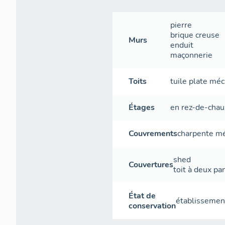
pierre
brique creuse
Murs
enduit
maçonnerie
Toits
tuile plate mé
Étages
en rez-de-cha
Couvrements
charpente mé
shed
Couvertures
toit à deux pa
État de
établissement
conservation