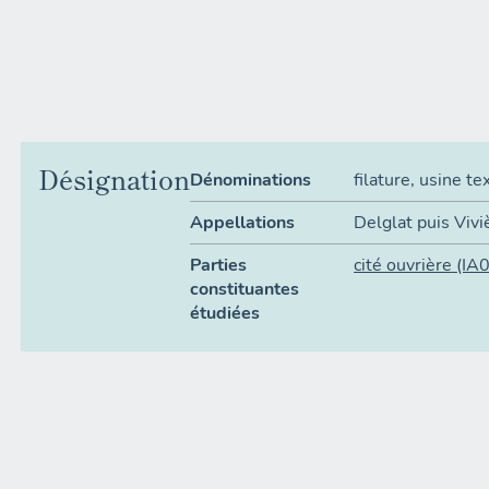
Désignation
Dénominations
filature
,
usine tex
Appellations
Delglat puis Viv
Parties
cité ouvrière
(IA
constituantes
étudiées