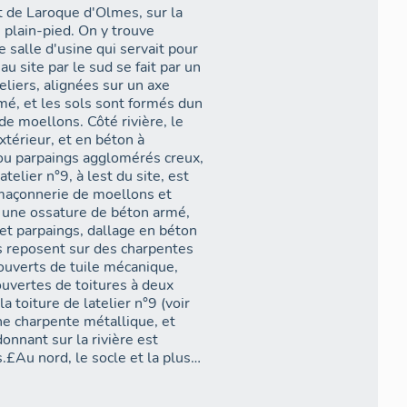
t de Laroque d'Olmes, sur la
 plain-pied. On y trouve
salle d'usine qui servait pour
au site par le sud se fait par un
liers, alignées sur un axe
é, et les sols sont formés dun
e moellons. Côté rivière, le
érieur, et en béton à
s ou parpaings agglomérés creux,
elier n°9, à lest du site, est
 maçonnerie de moellons et
t une ossature de béton armé,
 et parpaings, dallage en béton
s reposent sur des charpentes
ouverts de tuile mécanique,
ouvertes de toitures à deux
 toiture de latelier n°9 (voir
ne charpente métallique, et
onnant sur la rivière est
.£Au nord, le socle et la plus
es et briques réfractaires,
isparu dans un incendie.