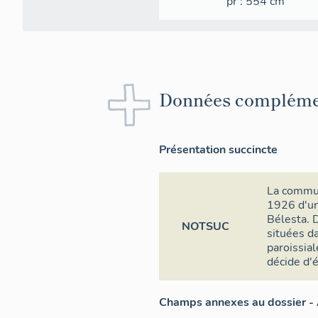
pr
: 554
cm
Données compléme
Présentation succincte
La commun
1926 d'un
Bélesta. 
NOTSUC
situées d
paroissial
décide d'é
Champs annexes au dossier - 