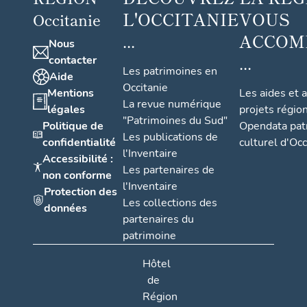
L'OCCITANIE
VOUS
Occitanie
...
ACCOM
Nous
...
contacter
Les patrimoines en
Aide
Occitanie
Mentions
Les aides et 
La revue numérique
légales
projets régio
"Patrimoines du Sud"
Politique de
Opendata pat
Les publications de
confidentialité
culturel d'Occ
l'Inventaire
Accessibilité :
Les partenaires de
non conforme
l'Inventaire
Protection des
Les collections des
données
partenaires du
patrimoine
Hôtel
de
Région