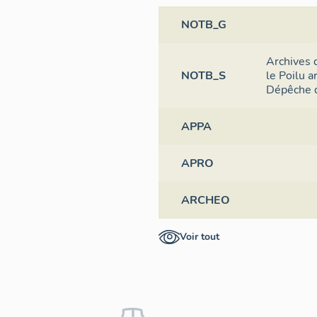
NOTB_G
Archives 
NOTB_S
le Poilu 
Dépêche d
APPA
APRO
ARCHEO
Voir tout