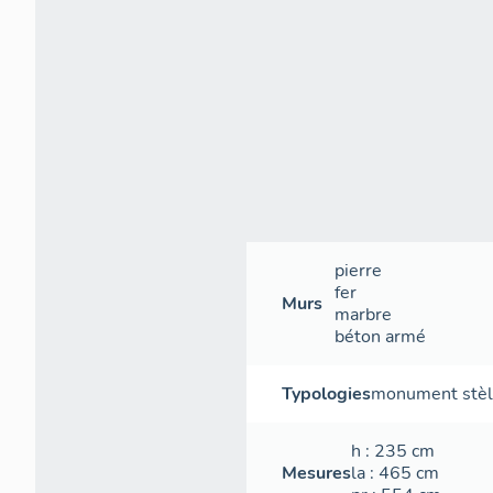
pierre
fer
Murs
marbre
béton armé
Typologies
monument stè
h
: 235
cm
Mesures
la
: 465
cm