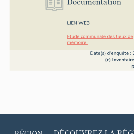
Documentation
LIEN WEB
Etude communale des lieux de
mémoire.
Date(s) d'enquête : 
(c) Inventair
R
DÉCOUVREZ
LA RÉG
RÉGION