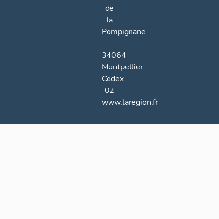
de
la
Pompignane
-
34064
Montpellier
Cedex
02
www.laregion.fr