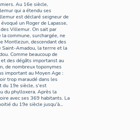
amiers. Au 16e siècle,
llemur qui a étendu ses
illemur est déclaré seigneur de
i évoqué un Roger de Lapasse,
des Villemur. On sait par
que la commune, surchargée, ne
 de Montlezun, descendant des
 Saint-Amadou, la terrre et la
madou. Comme beaucoup de
 et des dégâts importanst au
ien, de nombreux toponymes
lus important au Moyen Age :
voir trop maraudé dans les
t du 19e siècle, s'est
au du phylloxera. Après la
oire avec ses 369 habitants. La
itié du 19e siècle jusqu'à
re rapproché de l'essor
u cours de la 2ème moitié du
ec 154 habitants. Ce nombre