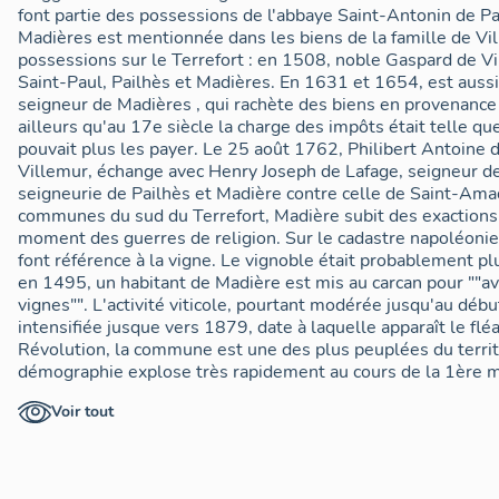
font partie des possessions de l'abbaye Saint-Antonin de P
Madières est mentionnée dans les biens de la famille de Vi
possessions sur le Terrefort : en 1508, noble Gaspard de V
Saint-Paul, Pailhès et Madières. En 1631 et 1654, est auss
seigneur de Madières , qui rachète des biens en provenance 
ailleurs qu'au 17e siècle la charge des impôts était telle 
pouvait plus les payer. Le 25 août 1762, Philibert Antoine
Villemur, échange avec Henry Joseph de Lafage, seigneur de
seigneurie de Pailhès et Madière contre celle de Saint-A
communes du sud du Terrefort, Madière subit des exactions
moment des guerres de religion. Sur le cadastre napoléon
font référence à la vigne. Le vignoble était probablement p
en 1495, un habitant de Madière est mis au carcan pour ""a
vignes"". L'activité viticole, pourtant modérée jusqu'au débu
intensifiée jusque vers 1879, date à laquelle apparaît le flé
Révolution, la commune est une des plus peuplées du territ
démographie explose très rapidement au cours de la 1ère mo
atteindre 608 habitants en 1846 : ce phénomène pourrait êt
Voir tout
viticole. En revanche la population décroît régulièrement a
19ème siècle puis au long du 20e siècle, jusqu'en 1982 av
tend à nouveau à progresser avec 184 habitants en 1999.