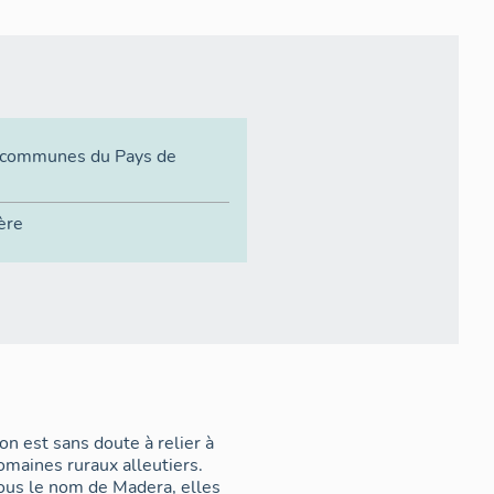
communes du Pays de
ère
on est sans doute à relier à
omaines ruraux alleutiers.
ous le nom de Madera, elles