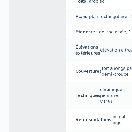
Toits
ardoise
Plans
plan rectangulaire r
Étages
rez-de-chaussée
,
1
Élévations
élévation à tr
extérieures
toit à longs p
Couvertures
demi-croupe
céramique
Techniques
peinture
vitrail
animal
Représentations
ange