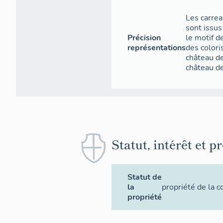
Les carrea
sont issus
Précision
le motif d
représentations
des colori
château de
château de
Statut, intérêt et p
Statut de
la
propriété de la
propriété