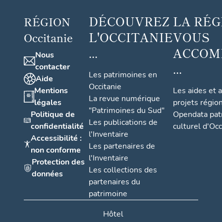
DÉCOUVREZ
LA RÉG
RÉGION
L'OCCITANIE
VOUS
Occitanie
...
ACCOM
Nous
...
contacter
Les patrimoines en
Aide
Occitanie
Mentions
Les aides et 
La revue numérique
légales
projets régio
"Patrimoines du Sud"
Politique de
Opendata pat
Les publications de
confidentialité
culturel d'Occ
l'Inventaire
Accessibilité :
Les partenaires de
non conforme
l'Inventaire
Protection des
Les collections des
données
partenaires du
patrimoine
Hôtel