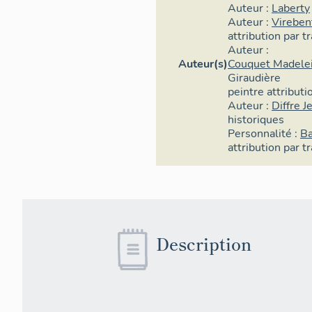
Auteur :
Laberty
Auteur :
Vireben
attribution par t
Auteur :
Auteur(s)
Couquet Madele
Giraudière
peintre
attributi
Auteur :
Diffre J
historiques
Personnalité :
Ba
attribution par t
Description