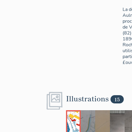
La 
Auln
proc
de V
(82)
1890
Roch
util
part
£ouv
Illustrations
15