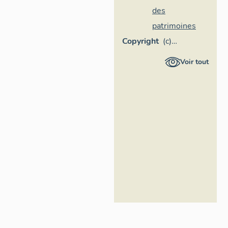
des
patrimoines
Copyright
(c)
Inventaire
Voir tout
général
Région
Occitanie