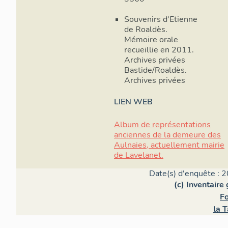
Souvenirs d'Etienne
de Roaldès.
Mémoire orale
recueillie en 2011.
Archives privées
Bastide/Roaldès.
Archives privées
LIEN WEB
Album de représentations
anciennes de la demeure des
Aulnaies, actuellement mairie
de Lavelanet.
Date(s) d'enquête : 2
(c) Inventaire
Fo
la T