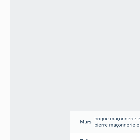
brique
maçonnerie
e
Murs
pierre
maçonnerie
e