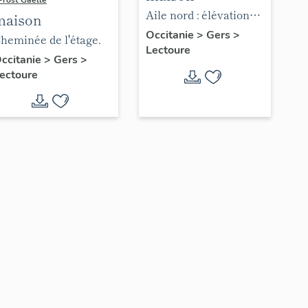
Prost Gaëlle
Aile nord : élévation
maison
sur cour.
Occitanie
>
Gers
>
heminée de l'étage.
Lectoure
ccitanie
>
Gers
>
ectoure