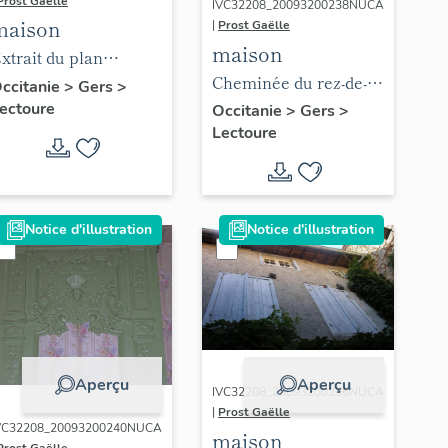
Prost Gaëlle
IVC32208_20093200238NUCA
maison
|
Prost Gaëlle
maison
xtrait du plan
Cheminée du rez-de-
adastral 2009.
ccitanie
>
Gers
>
chaussée.
ectoure
Occitanie
>
Gers
>
Lectoure
Notice d'illustration
Notice d'illustration
Aperçu
Aperçu
IVC32208_20093200236NUCA
|
Prost Gaëlle
VC32208_20093200240NUCA
maison