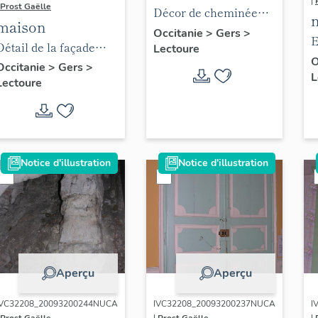
|
Prost Gaëlle
Décor de cheminée
maison
(étage de l'aile).
Occitanie
>
Gers
>
E
Détail de la façade
Lectoure
c
O
(étage).
Occitanie
>
Gers
>
L
Lectoure
Notice d'illustration
Notice d'illustration
Aperçu
Aperçu
IVC32208_20093200244NUCA
IVC32208_20093200237NUCA
I