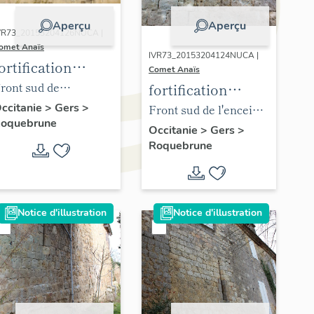
Aperçu
Aperçu
VR73_20153204126NUCA |
omet Anaïs
IVR73_20153204124NUCA |
ortification
Comet Anaïs
d'agglomération
ront sud de
fortification
'enceinte, partie
d'agglomération
ccitanie
>
Gers
>
Front sud de l'enceinte
oquebrune
rientale, vue depuis
(parcelle C 107), détail
Occitanie
>
Gers
>
e sud.
Roquebrune
du jour, vue depuis le
sud.
Notice d'illustration
Notice d'illustration