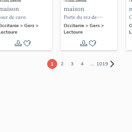
Prost Gaëlle
|
Prost Gaëlle
|
maison
maison
Jour de cave.
Porte du rez-de-
C
chaussée.
Occitanie
>
Gers
>
Occitanie
>
Gers
>
O
Lectoure
Lectoure
L
1
2
3
4
...
1019