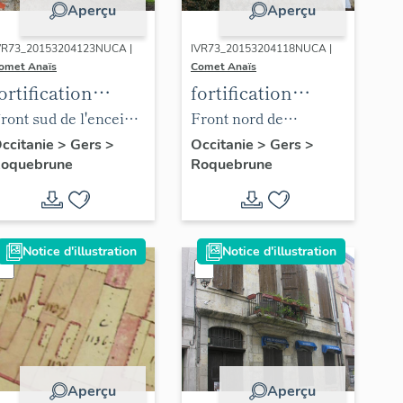
Aperçu
Aperçu
VR73_20153204123NUCA |
IVR73_20153204118NUCA |
omet Anaïs
Comet Anaïs
ortification
fortification
d'agglomération
d'agglomération
ront sud de l'enceinte
Front nord de
parcelle C 107), vue
l'enceinte (parcelle C
ccitanie
>
Gers
>
Occitanie
>
Gers
>
oquebrune
Roquebrune
epuis le sud-ouest.
519), vue depuis le
nord-est.
Notice d'illustration
Notice d'illustration
Aperçu
Aperçu