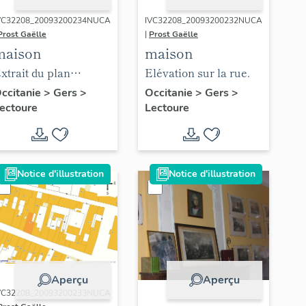
VC32208_20093200234NUCA
IVC32208_20093200232NUCA
Prost Gaëlle
|
Prost Gaëlle
maison
maison
xtrait du plan
Elévation sur la rue.
adastral 1824.
ccitanie
>
Gers
>
Occitanie
>
Gers
>
ectoure
Lectoure
Notice d'illustration
Notice d'illustration
Aperçu
Aperçu
VC32208_20093200233NUCA