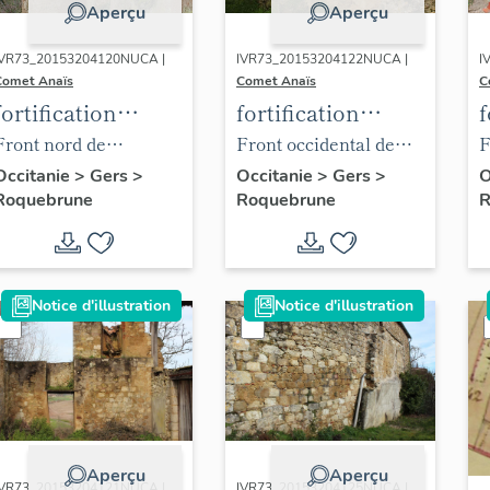
Aperçu
Aperçu
IVR73_20153204120NUCA |
IVR73_20153204122NUCA |
I
Comet Anaïs
Comet Anaïs
C
fortification
fortification
f
d'agglomération
d'agglomération
Front nord de
Front occidental de
F
l'enceinte, tour (non
l'enceinte (parcelle C
(
Occitanie
>
Gers
>
Occitanie
>
Gers
>
O
Roquebrune
Roquebrune
R
cadastrée, en limite de
99), vue depuis le sud-
d
la parcelle C 516), vue
ouest.
depuis l'ouest.
Notice d'illustration
Notice d'illustration
Aperçu
Aperçu
IVR73_20153204121NUCA |
IVR73_20153204125NUCA |