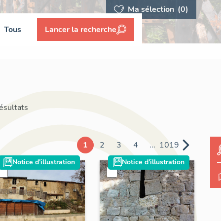
Ma sélection
(0)
Tous
Lancer la recherche
ésultats
1
2
3
4
...
1019
Notice d'illustration
Notice d'illustration