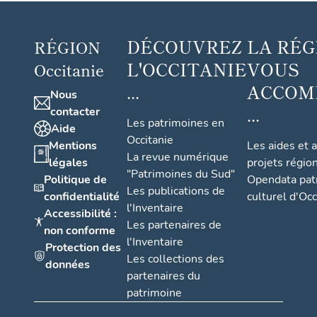
DÉCOUVREZ
LA RÉG
RÉGION
L'OCCITANIE
VOUS
Occitanie
...
ACCOM
Nous
...
contacter
Les patrimoines en
Aide
Occitanie
Mentions
Les aides et 
La revue numérique
légales
projets régio
"Patrimoines du Sud"
Politique de
Opendata pat
Les publications de
confidentialité
culturel d'Occ
l'Inventaire
Accessibilité :
Les partenaires de
non conforme
l'Inventaire
Protection des
Les collections des
données
partenaires du
patrimoine