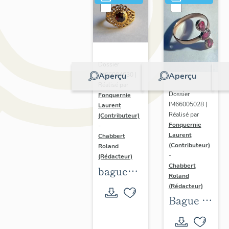
Dossier
Aperçu
Aperçu
IM66004630 |
Réalisé par
Dossier
Fonquernie
IM66005028 |
Laurent
Réalisé par
(Contributeur)
Fonquernie
-
Laurent
Chabbert
(Contributeur)
Roland
-
(Rédacteur)
Chabbert
bague
Roland
filigrane
(Rédacteur)
et grenat
Bague à
trois
grenats