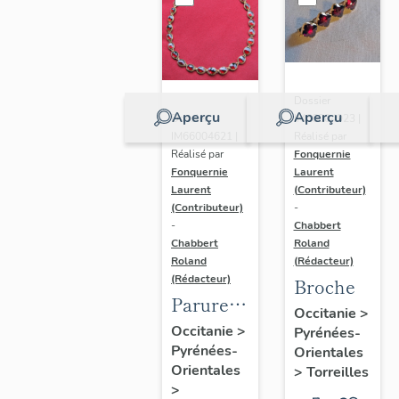
Dossier
Aperçu
Aperçu
Dossier
IM66004923 |
IM66004621 |
Réalisé par
Réalisé par
Fonquernie
Fonquernie
Laurent
Laurent
(Contributeur)
(Contributeur)
-
-
Chabbert
Chabbert
Roland
Roland
(Rédacteur)
(Rédacteur)
Broche
Parure
Occitanie
>
en or et
Occitanie
>
Pyrénées-
Pyrénées-
grenat :
Orientales
Orientales
>
Torreilles
collier et
>