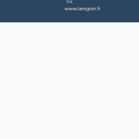
02
www.laregion.fr