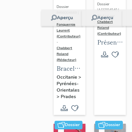
Dossier
Dossier
IA66004940 |
IM66004669 |
Réalisé par
Aperçu
Aperçu
Réalisé par
Chabbert
Fonquernie
Roland
Laurent
(Contributeur)
(Contributeur)
Présentatio
-
Chabbert
de
Roland
l'opération
(Rédacteur)
d'inventaire
Bracelet
du
en or et
Occitanie
>
Grenat
Pyrénées-
grenat
Orientales
de
avec sa
>
Prades
Perpignan
boite
Dossier
Dossier