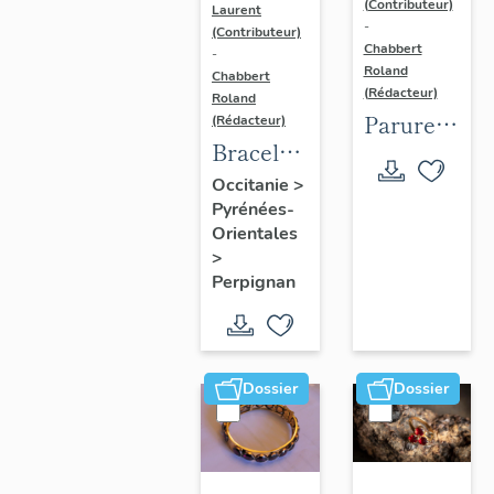
(Contributeur)
Laurent
-
(Contributeur)
Chabbert
-
Roland
Chabbert
(Rédacteur)
Roland
Parure
(Rédacteur)
Bracelet
en
en or et
grenat :
Occitanie
>
Pyrénées-
grenat
collier et
Orientales
bracelet
>
Perpignan
Dossier
Dossier