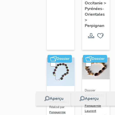
de
rosace
Occitanie
>
grenat
Pyrénées-
grenats
Orientales
et
>
turquoises
Perpignan
Dossier
Dossier
Dossier
IM66004633 |
Dossier
Aperçu
Aperçu
Réalisé par
IM66005061 |
Fonquernie
Réalisé par
Laurent
Fonquernie