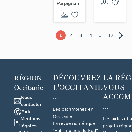
paire de
Perpignan
boucles
d'oreille
1
2
3
4
...
17
DÉCOUVREZ
LA RÉG
RÉGION
L'OCCITANIE
VOUS
Occitanie
...
ACCOM
Nous
...
contacter
Les patrimoines en
Aide
Occitanie
Mentions
Les aides et 
La revue numérique
légales
projets régio
"Patrimoines du Sud"