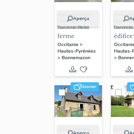
Dossier IA65010011 |
Dossier IA6
Aperçu
A
Réalisé par
Réalisé par
Fourcayran Marion
Fourcayran
ferme
édifice
agricol
Occitanie
>
Occitani
Hautes-Pyrénées
Hautes-
>
Bonnemazon
>
Bonne
Dossier
Dossier IA6
Dossier IA65010081 |
Aperçu
A