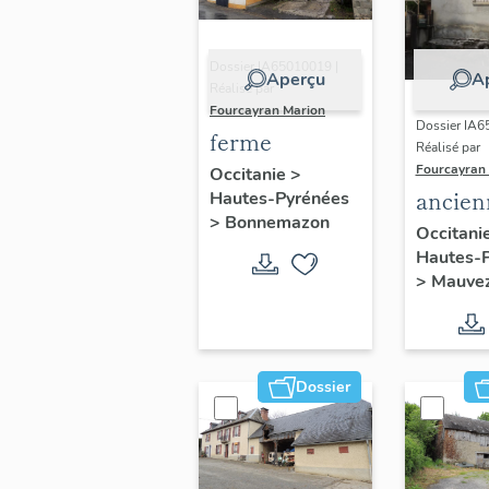
Dossier IA65010019 |
Aperçu
A
Réalisé par
Fourcayran Marion
Dossier IA6
ferme
Réalisé par
Fourcayran
Occitanie
>
ancien
Hautes-Pyrénées
>
Bonnemazon
ferme
Occitani
Hautes-
actuel
>
Mauvez
maiso
Dossier