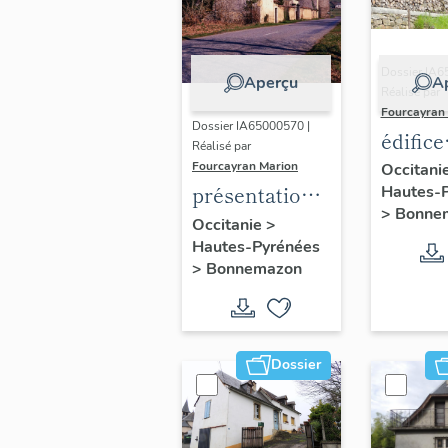
Dossier IA6
Aperçu
A
Réalisé par
Fourcayran
Dossier IA65000570 |
édifice
Réalisé par
agricol
Fourcayran Marion
Occitani
présentation
Hautes-
>
Bonne
de la
Occitanie
>
Hautes-Pyrénées
commune de
>
Bonnemazon
Bonnemazon
Dossier