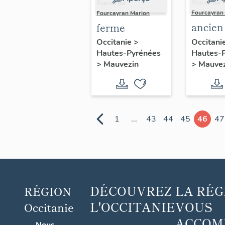
Réalisé par
Réalisé par
Fourcayran
Fourcayran Marion
ancien
ferme
de la 
Occitani
Occitanie
>
Hautes-
Hautes-Pyrénées
>
Mauvez
>
Mauvezin
1
...
43
44
45
46
47
DÉCOUVREZ
LA RÉG
RÉGION
L'OCCITANIE
VOUS
Occitanie
...
ACCOM