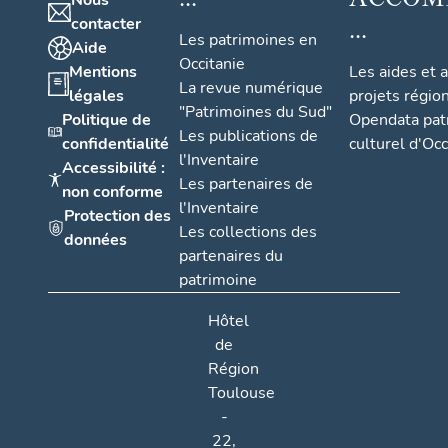
Nous
...
contacter
Les patrimoines en
Aide
Occitanie
Mentions
Les aides et 
La revue numérique
légales
projets régio
"Patrimoines du Sud"
Politique de
Opendata pat
Les publications de
confidentialité
culturel d'Occ
l'Inventaire
Accessibilité :
Les partenaires de
non conforme
l'Inventaire
Protection des
Les collections des
données
partenaires du
patrimoine
Hôtel
de
Région
Toulouse
-
22,