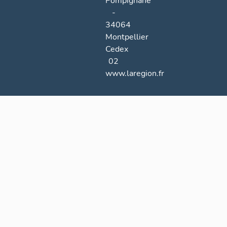
Pompignane
-
34064
Montpellier
Cedex
02
www.laregion.fr