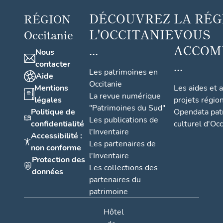
DÉCOUVREZ
LA RÉG
RÉGION
L'OCCITANIE
VOUS
Occitanie
...
ACCOM
Nous
...
contacter
Les patrimoines en
Aide
Occitanie
Mentions
Les aides et 
La revue numérique
légales
projets régio
"Patrimoines du Sud"
Politique de
Opendata pat
Les publications de
confidentialité
culturel d'Occ
l'Inventaire
Accessibilité :
Les partenaires de
non conforme
l'Inventaire
Protection des
Les collections des
données
partenaires du
patrimoine
Hôtel