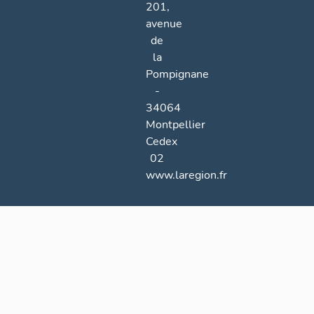
201,
avenue
de
la
Pompignane
-
34064
Montpellier
Cedex
02
www.laregion.fr