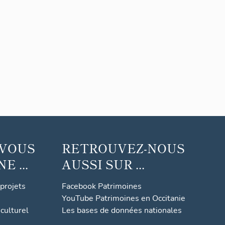
 VOUS
RETROUVEZ-NOUS
 ...
AUSSI SUR ...
 projets
Facebook Patrimoines
YouTube Patrimoines en Occitanie
culturel
Les bases de données nationales