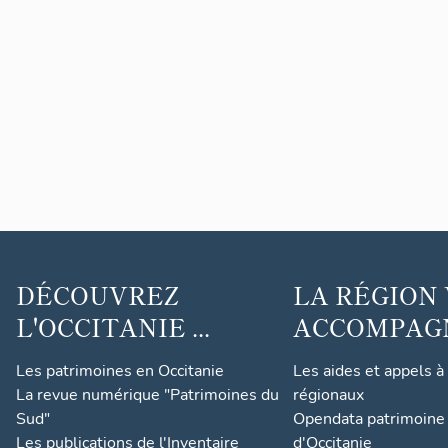
DÉCOUVREZ
LA RÉGION
L'OCCITANIE ...
ACCOMPAGNE
Les patrimoines en Occitanie
Les aides et appels à
La revue numérique "Patrimoines du
régionaux
Sud"
Opendata patrimoine 
Les publications de l'Inventaire
d'Occitanie