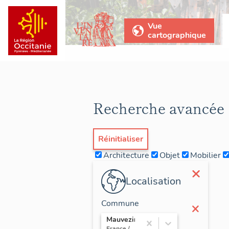
Vue
cartographique
Recherche avancée
Réinitialiser
Architecture
Objet
Mobilier
×
Localisation
Commune
×
Mauvezin
France / Occitanie / Hautes-Pyrénées