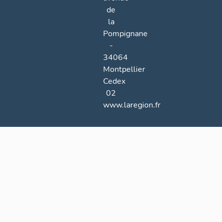
de
la
Pompignane
-
34064
Montpellier
Cedex
02
www.laregion.fr