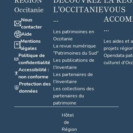
L'OCCITANIE
VOUS
Occitanie
...
ACCOM
Nous
...
contacter
Les patrimoines en
Aide
Occitanie
Mentions
Les aides et 
La revue numérique
légales
projets régio
"Patrimoines du Sud"
Politique de
Opendata pat
Les publications de
confidentialité
culturel d'Occ
l'Inventaire
Accessibilité :
Les partenaires de
non conforme
l'Inventaire
Protection des
Les collections des
données
partenaires du
patrimoine
Hôtel
de
Région