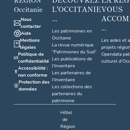
L'OCCITANIE
VOUS
Occitanie
...
ACCOM
Nous
...
contacter
Les patrimoines en
Aide
Occitanie
Mentions
Les aides et 
La revue numérique
légales
projets régio
"Patrimoines du Sud"
Politique de
Opendata pat
Les publications de
confidentialité
culturel d'Occ
l'Inventaire
Accessibilité :
Les partenaires de
non conforme
l'Inventaire
Protection des
Les collections des
données
partenaires du
patrimoine
Hôtel
de
Région