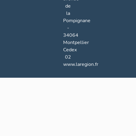
de
la
Pompignane
-
34064
Montpellier
Cedex
02
www.laregion.fr