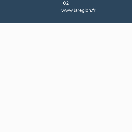
02
www.laregion.fr