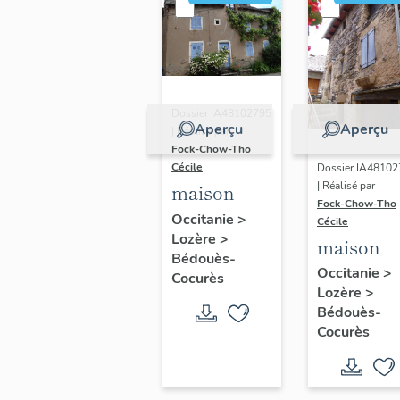
Dossier IA48102795
Aperçu
Aperçu
| Réalisé par
Fock-Chow-Tho
Cécile
Dossier IA4810
| Réalisé par
maison
Fock-Chow-Tho
Occitanie
>
Cécile
Lozère
>
maison
Bédouès-
Occitanie
>
Cocurès
Lozère
>
Bédouès-
Cocurès