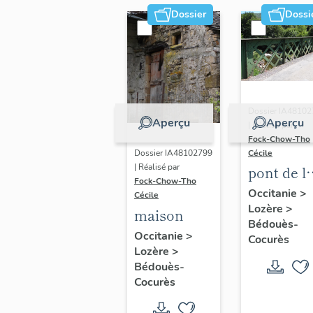
Dossier
Dossi
Dossier IA4810
Aperçu
Aperçu
| Réalisé par
Fock-Chow-Tho
Cécile
Dossier IA48102799
| Réalisé par
pont de l
Fock-Chow-Tho
Baume
Occitanie
>
Cécile
Lozère
>
maison
Bédouès-
Occitanie
>
Cocurès
Lozère
>
Bédouès-
Cocurès