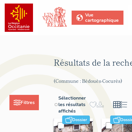
Vue
cartographique
Résultats de la rec
(Commune : Bédouès-Cocurès)
Sélectionner
Filtres
les résultats
affichés
Dossier
Dossi