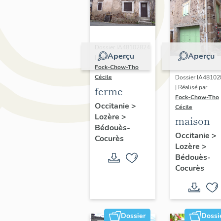
Dossier IA48102824
Aperçu
Aperçu
| Réalisé par
Fock-Chow-Tho
Cécile
Dossier IA4810
| Réalisé par
ferme
Fock-Chow-Tho
Occitanie
>
Cécile
Lozère
>
maison
Bédouès-
Occitanie
>
Cocurès
Lozère
>
Bédouès-
Cocurès
Dossier
Dossi