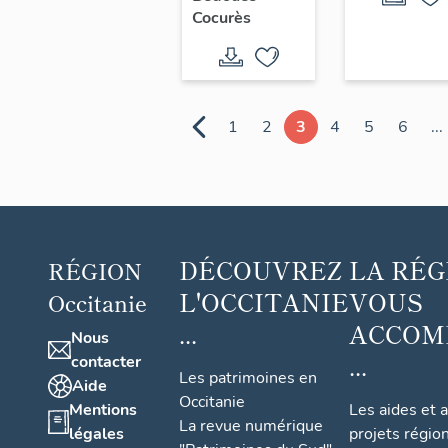
Cocurès
1
2
3
4
5
6
...
DÉCOUVREZ
LA RÉG
RÉGION
L'OCCITANIE
VOUS
Occitanie
...
ACCOM
Nous
...
contacter
Les patrimoines en
Aide
Occitanie
Mentions
Les aides et 
La revue numérique
légales
projets régio