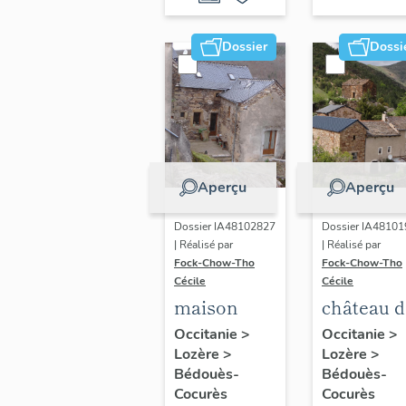
Dossier
Dossi
Aperçu
Aperçu
Dossier IA48102827
Dossier IA4810
| Réalisé par
| Réalisé par
Fock-Chow-Tho
Fock-Chow-Tho
Cécile
Cécile
maison
château d
Chabrièr
Occitanie
>
Occitanie
>
Lozère
>
Lozère
>
Bédouès-
Bédouès-
Cocurès
Cocurès