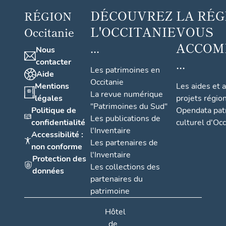
DÉCOUVREZ
LA RÉG
RÉGION
L'OCCITANIE
VOUS
Occitanie
...
ACCOM
Nous
...
contacter
Les patrimoines en
Aide
Occitanie
Mentions
Les aides et 
La revue numérique
légales
projets régio
"Patrimoines du Sud"
Politique de
Opendata pat
Les publications de
confidentialité
culturel d'Occ
l'Inventaire
Accessibilité :
Les partenaires de
non conforme
l'Inventaire
Protection des
Les collections des
données
partenaires du
patrimoine
Hôtel
de