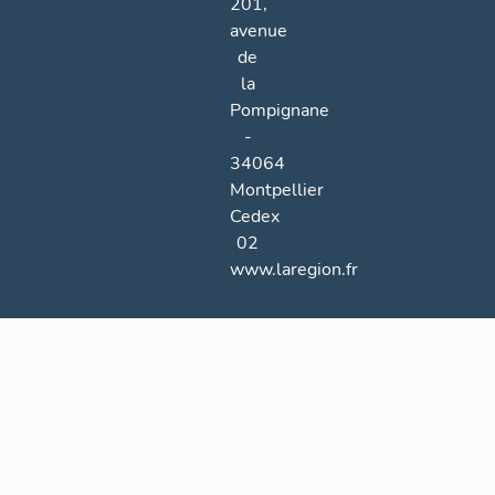
201,
avenue
de
la
Pompignane
-
34064
Montpellier
Cedex
02
www.laregion.fr