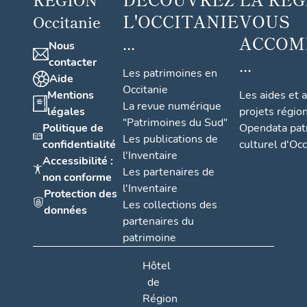
L'OCCITANIE
VOUS
Occitanie
...
ACCOM
Nous
...
contacter
Les patrimoines en
Aide
Occitanie
Mentions
Les aides et 
La revue numérique
légales
projets régio
"Patrimoines du Sud"
Politique de
Opendata pat
Les publications de
confidentialité
culturel d'Occ
l'Inventaire
Accessibilité :
Les partenaires de
non conforme
l'Inventaire
Protection des
Les collections des
données
partenaires du
patrimoine
Hôtel
de
Région