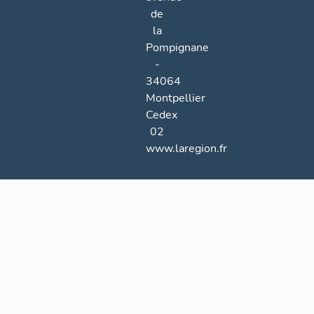
de
la
Pompignane
-
34064
Montpellier
Cedex
02
www.laregion.fr