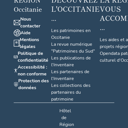
L'OCCITANIE
VOUS
Occitanie
...
ACCOM
Nous
...
contacter
Les patrimoines en
Aide
Occitanie
Mentions
Les aides et 
La revue numérique
légales
projets régio
"Patrimoines du Sud"
Politique de
Opendata pat
Les publications de
confidentialité
culturel d'Occ
l'Inventaire
Accessibilité :
Les partenaires de
non conforme
l'Inventaire
Protection des
Les collections des
données
partenaires du
patrimoine
Hôtel
de
Région