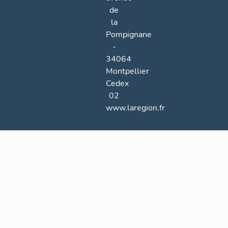
de
la
Pompignane
-
34064
Montpellier
Cedex
02
www.laregion.fr