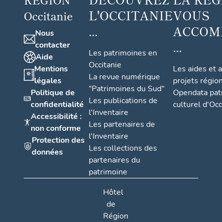
L'OCCITANIE
VOUS
Occitanie
...
ACCOM
Nous
...
contacter
Les patrimoines en
Aide
Occitanie
Mentions
Les aides et 
La revue numérique
légales
projets régio
"Patrimoines du Sud"
Politique de
Opendata pat
Les publications de
confidentialité
culturel d'Occ
l'Inventaire
Accessibilité :
Les partenaires de
non conforme
l'Inventaire
Protection des
Les collections des
données
partenaires du
patrimoine
Hôtel
de
Région