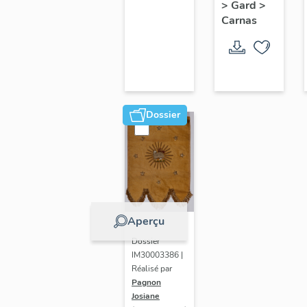
>
Gard
>
Carnas
Dossier
Aperçu
Dossier
IM30003386 |
Réalisé par
Pagnon
Josiane