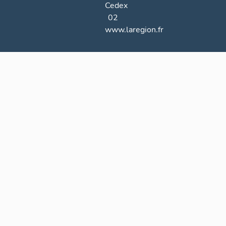
Cedex
02
www.laregion.fr