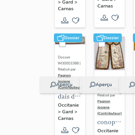
Jean-
>
Gard
>
avec
Carnas
Baptiste
Carnas
étole et
voile de
calice
Dossier
Dossier
Dossier
IM30003388 |
Réalisé par
Pagnon
Josiane
Dossier
Aperçu
Aperçu
(Contributeur)
IM30003383 |
dais de
Réalisé par
Pagnon
procession
Occitanie
Josiane
>
Gard
>
blanc
(Contributeur)
Carnas
conopée
blanc
Occitanie