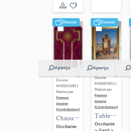
Saint-
de Carnas
Jean-
Baptiste
Dossier
Dossier
de
Carnas
Aperçu
Aperçu
Dossier
Dossier
IM30003953 |
IM30003385 |
Réalisé par
Réalisé par
Pagnon
Pagnon
Josiane
Josiane
(Contributeur)
(Contributeur)
Tableau
Chasuble
: saint
Occitanie
violette
Occitanie
>
Gard
>