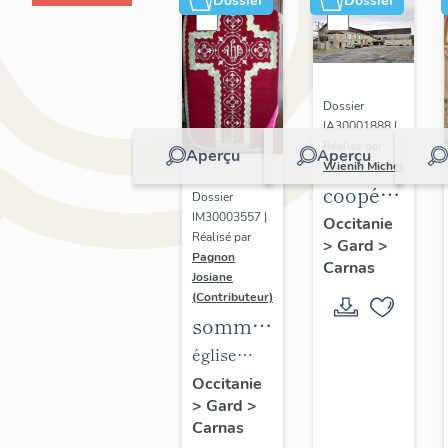
Dossier
Dossier
Dossier
IA30001888 |
Réalisé par
Aperçu
Aperçu
Wienin Michel
coopérative
Dossier
vinicole
IM30003557 |
Occitanie
Réalisé par
>
Gard
>
de
Pagnon
Carnas
Carnas
Josiane
(Contributeur)
sommaire
des
église
textiles
Saint-
Occitanie
>
Gard
>
de
Jean-
Carnas
l'église
Baptiste