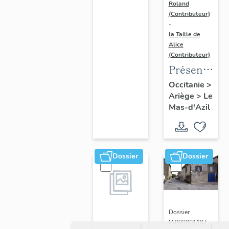
communes
Roland
(Contributeur)
des
-
Portes
la Taille de
Alice
d'Ariège
(Contributeur)
Pyrénées
Présentatio
de
Occitanie
>
Ariège
>
Le
l'opération
Mas-d'Azil
d'inventaire
sur la
commune
du Mas
Dossier
Dossier
d'Azil
Dossier
IA09000119 |