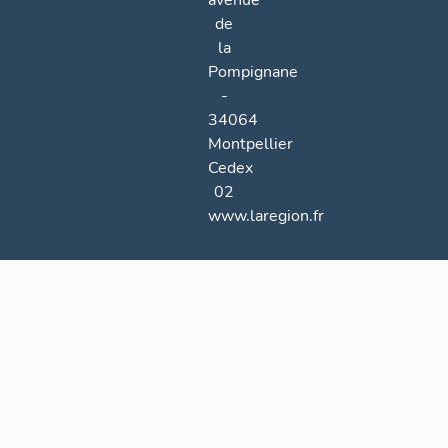
avenue
de
la
Pompignane
-
34064
Montpellier
Cedex
02
www.laregion.fr