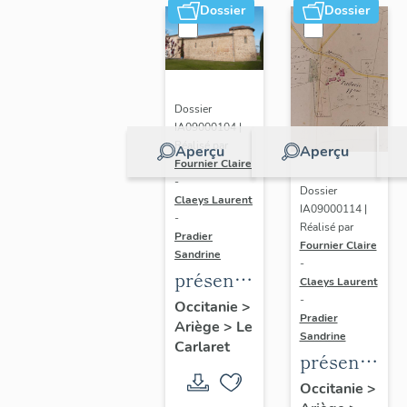
Dossier
Dossier
Dossier
IA09000104 |
Réalisé par
Aperçu
Aperçu
Fournier Claire
-
Dossier
Claeys Laurent
IA09000114 |
-
Réalisé par
Pradier
Fournier Claire
Sandrine
-
présentation
Claeys Laurent
de la
-
Occitanie
>
Pradier
Ariège
>
Le
commune
Sandrine
Carlaret
du
présentatio
Carlaret
de la
Occitanie
>