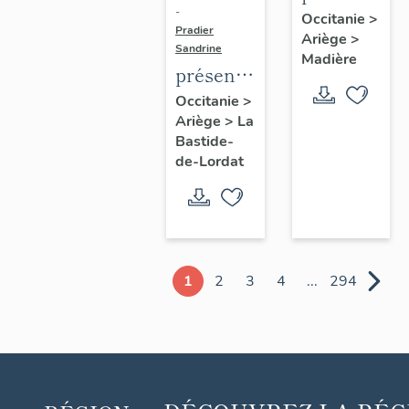
de la
-
Occitanie
>
Pradier
Ariège
>
commune
Sandrine
Madière
de
présentation
Madière
de la
Occitanie
>
Ariège
>
La
commune
Bastide-
de La
de-Lordat
Bastide-
de-
Lordat
1
2
3
4
...
294