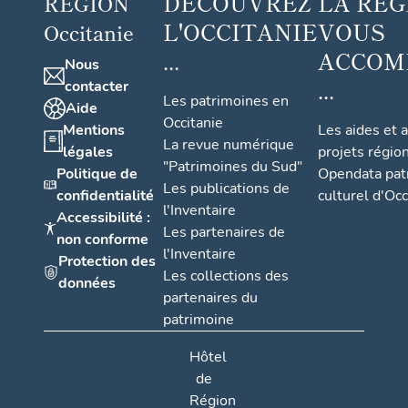
DÉCOUVREZ
LA RÉG
RÉGION
L'OCCITANIE
VOUS
Occitanie
...
ACCOM
Nous
...
contacter
Les patrimoines en
Aide
Occitanie
Mentions
Les aides et 
La revue numérique
légales
projets régio
"Patrimoines du Sud"
Politique de
Opendata pat
Les publications de
confidentialité
culturel d'Occ
l'Inventaire
Accessibilité :
Les partenaires de
non conforme
l'Inventaire
Protection des
Les collections des
données
partenaires du
patrimoine
Hôtel
de
Région