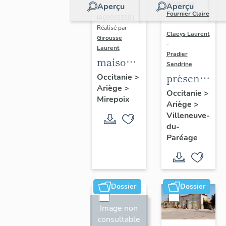
Réalisé par
Aperçu
Aperçu
Dossier
Fournier Claire
IA09002338 |
-
Réalisé par
Claeys Laurent
Girousse
-
Laurent
Pradier
maison à
Sandrine
pan de
présentatio
Occitanie
>
Ariège
>
bois de
de la
Occitanie
>
Mirepoix
Mirepoix
Ariège
>
commune
Villeneuve-
de
du-
Villeneuve-
Paréage
du-
Paréage
Dossier
Dossier
Image non
consultable