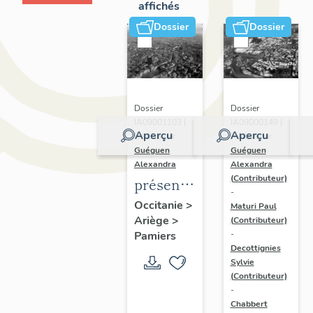
affichés
Dossier
Dossier
Dossier
Dossier
IA09000149 |
IA09001103 |
Aperçu
Aperçu
Réalisé par
Réalisé par
Guéguen
Guéguen
Alexandra
Alexandra
(Contributeur)
présentation
-
des
Occitanie
>
Maturi Paul
Ariège
>
opérations
(Contributeur)
Pamiers
-
d'inventaire
Decottignies
de la
Sylvie
(Contributeur)
communauté
-
de
Chabbert