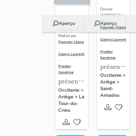
Dossier
IA09000111 |
Réalisé par
Aperçu
Aperçu
Dossier
Fournier Claire
IA09000116 |
-
Réalisé par
Claeys Laurent
Fournier Claire
-
-
Pradier
Claeys Laurent
Sandrine
-
présentatio
Pradier
Sandrine
de la
Occitanie
>
présentation
Ariège
>
commune
de la
Saint-
Occitanie
>
de Saint-
Amadou
Ariège
>
La
commune
Amadou
Tour-du-
de La
Crieu
Tour-du-
Crieu