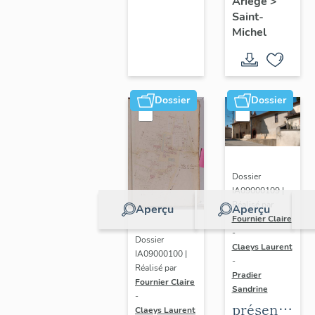
Ariège
>
commune
Saint-
de Saint-
Michel
Michel
Dossier
Dossier
Dossier
IA09000109 |
Réalisé par
Aperçu
Aperçu
Fournier Claire
-
Dossier
Claeys Laurent
IA09000100 |
-
Réalisé par
Pradier
Fournier Claire
Sandrine
-
présentatio
Claeys Laurent