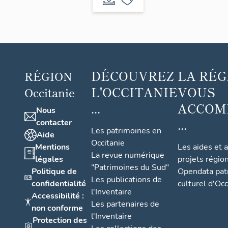
puis Da
1918
Fonseca
DÉCOUVREZ
LA RÉG
RÉGION
L'OCCITANIE
VOUS
Occitanie
...
ACCOM
Nous
...
contacter
Les patrimoines en
Aide
Occitanie
Mentions
Les aides et 
La revue numérique
légales
projets régio
"Patrimoines du Sud"
Politique de
Opendata pat
Les publications de
confidentialité
culturel d'Occ
l'Inventaire
Accessibilité :
Les partenaires de
non conforme
l'Inventaire
Protection des