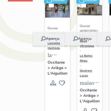
Dossier
Dossier
Dossier
Dossier
IA09010050 |
IA09005120 |
Réalisé par
Aperçu
Aperçu
Réalisé par
Baud
Lamothe
Véronique
Mathilde
-
la
Le Bohec
fabrique
Régis
Occitanie
-
>
Ariège
>
de
Destrem
L'Aiguillon
peignes
Lucas
maison
de
de
toilette
Occitanie
>
Ariège
>
l'industriel
en
L'Aiguillon
Georges
corne
Cabrol
naturelle