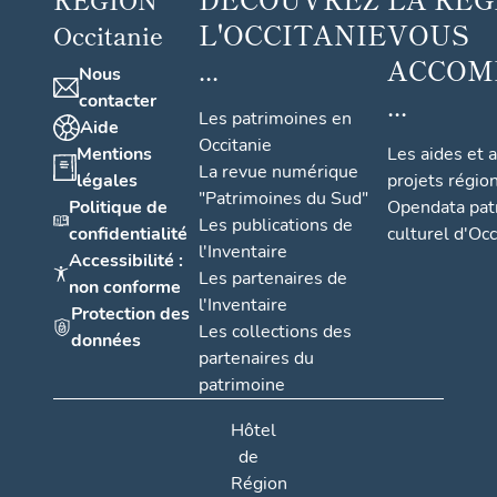
L'OCCITANIE
VOUS
Occitanie
...
ACCOM
Nous
...
contacter
Les patrimoines en
Aide
Occitanie
Mentions
Les aides et 
La revue numérique
légales
projets régio
"Patrimoines du Sud"
Politique de
Opendata pat
Les publications de
confidentialité
culturel d'Occ
l'Inventaire
Accessibilité :
Les partenaires de
non conforme
l'Inventaire
Protection des
Les collections des
données
partenaires du
patrimoine
Hôtel
de
Région