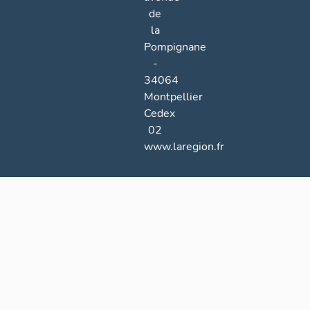
de
la
Pompignane
-
34064
Montpellier
Cedex
02
www.laregion.fr