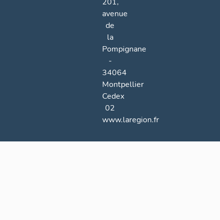
201,
avenue
de
la
Pompignane
-
34064
Montpellier
Cedex
02
www.laregion.fr