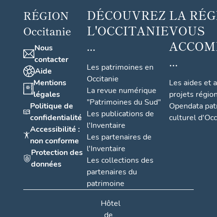
DÉCOUVREZ
LA RÉG
RÉGION
L'OCCITANIE
VOUS
Occitanie
...
ACCOM
Nous
...
contacter
Les patrimoines en
Aide
Occitanie
Mentions
Les aides et 
La revue numérique
légales
projets régio
"Patrimoines du Sud"
Politique de
Opendata pat
Les publications de
confidentialité
culturel d'Occ
l'Inventaire
Accessibilité :
Les partenaires de
non conforme
l'Inventaire
Protection des
Les collections des
données
partenaires du
patrimoine
Hôtel
de