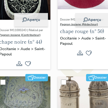
Aperçu
Aperçu
Dossier IM11000249 | Réalisé par
Pagnon Josiane (Rédacteur)
chape rouge (n° 50)
Dossier IM11000243 | Réalisé par
Pagnon Josiane (Contributeur)
Occitanie
>
Aude
>
Saint-
chape noire (n° 44)
Papoul
Occitanie
>
Aude
>
Saint-
Papoul
Dossier
Dossier