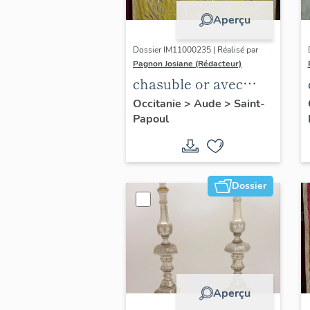
Aperçu
Dossier IM11000235 | Réalisé par
Pagnon Josiane (Rédacteur)
chasuble or avec
étole, manipule et
Occitanie
>
Aude
>
Saint-
Papoul
bourse de corporal
Dossier
Aperçu