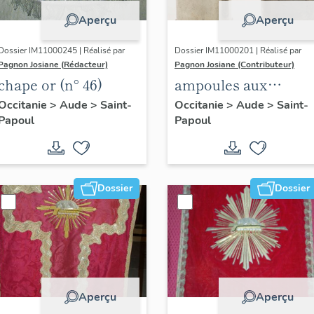
Aperçu
Aperçu
Dossier IM11000245 | Réalisé par
Dossier IM11000201 | Réalisé par
Pagnon Josiane (Rédacteur)
Pagnon Josiane (Contributeur)
chape or (n° 46)
ampoules aux
saintes huiles
Occitanie
>
Aude
>
Saint-
Occitanie
>
Aude
>
Saint-
Papoul
Papoul
Dossier
Dossier
Aperçu
Aperçu