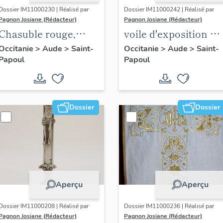
Dossier IM11000230 | Réalisé par
Dossier IM11000242 | Réalisé par
Pagnon Josiane (Rédacteur)
Pagnon Josiane (Rédacteur)
Chasuble rouge,
voile d'exposition du
manipule, voile de
saint sacrement
Occitanie
>
Aude
>
Saint-
Occitanie
>
Aude
>
Saint-
Papoul
Papoul
calice et bourse de
rouge (n° 43)
corporal (n° 31)
Dossier
Dossier
Aperçu
Aperçu
Dossier IM11000208 | Réalisé par
Dossier IM11000236 | Réalisé par
Pagnon Josiane (Rédacteur)
Pagnon Josiane (Rédacteur)