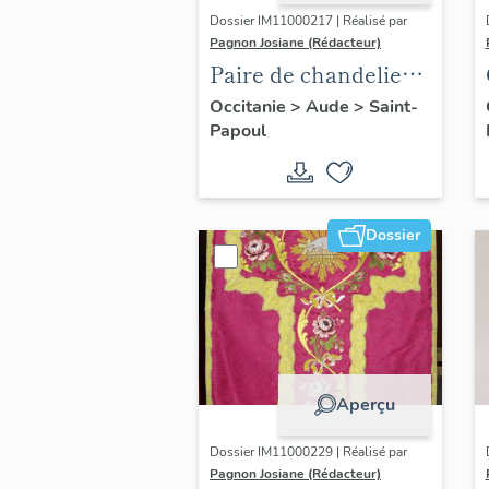
Dossier IM11000217 | Réalisé par
Pagnon Josiane (Rédacteur)
Paire de chandeliers
d'autel (n° 18)
Occitanie
>
Aude
>
Saint-
Papoul
Dossier
Aperçu
Dossier IM11000229 | Réalisé par
Pagnon Josiane (Rédacteur)