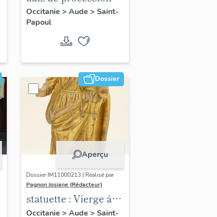
(n° 51)
Occitanie
>
Aude
>
Saint-
Papoul
Dossier
Aperçu
Dossier IM11000213 | Réalisé par
Pagnon Josiane (Rédacteur)
statuette : Vierge à
lEnfant
Occitanie
>
Aude
>
Saint-