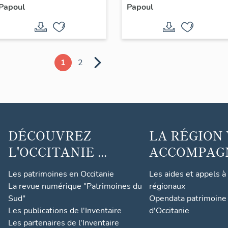
Papoul
Papoul
42)
manipules
1
2
DÉCOUVREZ
LA RÉGION
L'OCCITANIE ...
ACCOMPAGNE
Les patrimoines en Occitanie
Les aides et appels à
La revue numérique "Patrimoines du
régionaux
Sud"
Opendata patrimoine 
Les publications de l'Inventaire
d'Occitanie
Les partenaires de l'Inventaire