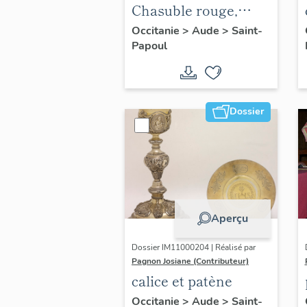
Chasuble rouge,
voile de calice et
Occitanie
>
Aude
>
Saint-
Papoul
bourse de corporal
(n° 30)
Dossier
Aperçu
Dossier IM11000204 | Réalisé par
Pagnon Josiane (Contributeur)
calice et patène
Occitanie
>
Aude
>
Saint-