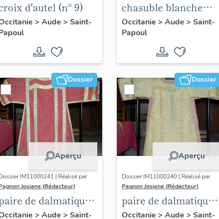
croix d'autel (n° 9)
chasuble blanche
avec étole pastorale
Occitanie
>
Aude
>
Saint-
Occitanie
>
Aude
>
Saint-
Papoul
Papoul
Dossier
Dossier
Aperçu
Aperçu
Dossier IM11000241 | Réalisé par
Dossier IM11000240 | Réalisé par
Pagnon Josiane (Rédacteur)
Pagnon Josiane (Rédacteur)
paire de dalmatiques
paire de dalmatiques
rouges avec étole (n°
or avec étole et deux
Occitanie
>
Aude
>
Saint-
Occitanie
>
Aude
>
Saint-