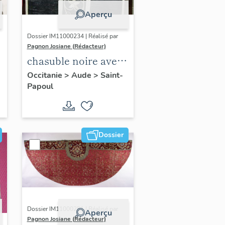
Aperçu
Dossier IM11000234 | Réalisé par
Pagnon Josiane (Rédacteur)
chasuble noire avec
étole
Occitanie
>
Aude
>
Saint-
Papoul
Dossier
Dossier IM11000251 | Réalisé par
Aperçu
Pagnon Josiane (Rédacteur)