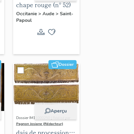
chape rouge (n° 52)
Occitanie
>
Aude
>
Saint-
Papoul
Dossier
Aperçu
Dossier IM11000250 | Réalisé par
Pagnon Josiane (Rédacteur)
dais de procession