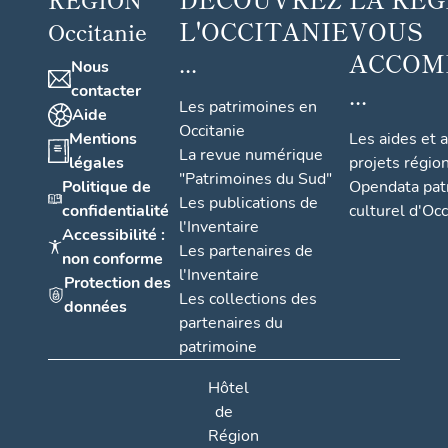
L'OCCITANIE
VOUS
Occitanie
...
ACCOM
Nous
...
contacter
Les patrimoines en
Aide
Occitanie
Mentions
Les aides et 
La revue numérique
légales
projets régio
"Patrimoines du Sud"
Politique de
Opendata pat
Les publications de
confidentialité
culturel d'Occ
l'Inventaire
Accessibilité :
Les partenaires de
non conforme
l'Inventaire
Protection des
Les collections des
données
partenaires du
patrimoine
Hôtel
de
Région