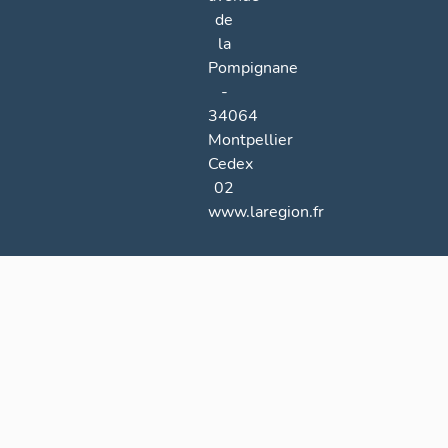
de
la
Pompignane
-
34064
Montpellier
Cedex
02
www.laregion.fr