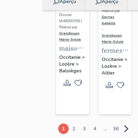
Aperçu
Aperçu
IA48901135 |
Réalisé par
Dossier
Darnas
IA48000356 |
Isabelle
Réalisé par
-
Grandjouan
Grandjouan
Marie-Sylvie
Marie-Sylvie
maisons
fermes
et
Occitanie
>
de la
Occitanie
>
Lozère
>
fermes
Lozère
>
commune
Balsièges
de la
Altier
d'Altier
commune
de
Balsièges
1
2
3
4
...
36