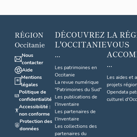
DÉCOUVREZ
LA RÉG
RÉGION
L'OCCITANIE
VOUS
Occitanie
...
ACCOM
Nous
...
contacter
Les patrimoines en
Aide
Occitanie
Mentions
Les aides et 
La revue numérique
légales
projets régio
"Patrimoines du Sud"
Politique de
Opendata pat
Les publications de
confidentialité
culturel d'Occ
l'Inventaire
Accessibilité :
Les partenaires de
non conforme
l'Inventaire
Protection des
Les collections des
données
partenaires du