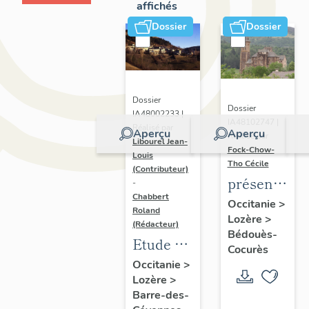
affichés
Dossier
Dossier
Dossier
Dossier
IA48002233 |
IA48102747 |
Réalisé par
Aperçu
Aperçu
Réalisé par
Libourel Jean-
Fock-Chow-
Louis
Tho Cécile
(Contributeur)
présentatio
-
Chabbert
de
Occitanie
>
Roland
Lozère
>
l'ancienne
(Rédacteur)
Bédouès-
commune
Etude de
Cocurès
de
la
Occitanie
>
Bédouès
Lozère
>
commune
Barre-des-
de Barre-