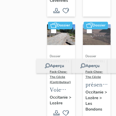
Cévennes
des-
Cevennes
Dossier
Dossier
Dossier
Dossier
IA48901377 |
IA48102749 |
Aperçu
Aperçu
Réalisé par
Réalisé par
Fock-Chow-
Fock-Chow-
Tho Cécile
Tho Cécile
(Contributeur)
présentatio
Voie
de la
Occitanie
>
royale
Occitanie
>
Lozère
>
commune
Lozère
de
Les
des
Bondons
Fontmort
Bondons