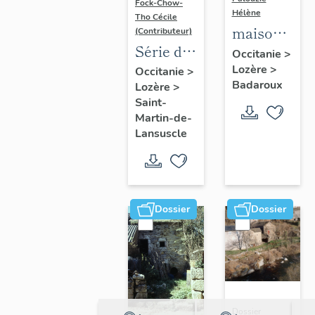
Fock-Chow-
Hélène
Tho Cécile
maisons
(Contributeur)
Série de
et
Occitanie
>
chasse-
Lozère
>
fermes
Occitanie
>
Badaroux
Lozère
>
roues
de la
Saint-
(43)
commune
Martin-de-
disposés
de
Lansuscle
le long
Badaroux
de la
Voie
royale
Dossier
Dossier
Dossier