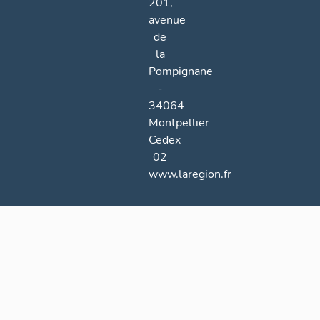
201,
avenue
de
la
Pompignane
-
34064
Montpellier
Cedex
02
www.laregion.fr