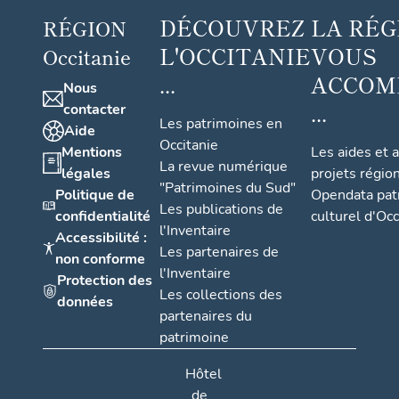
DÉCOUVREZ
LA RÉG
RÉGION
L'OCCITANIE
VOUS
Occitanie
...
ACCOM
Nous
...
contacter
Les patrimoines en
Aide
Occitanie
Mentions
Les aides et 
La revue numérique
légales
projets régio
"Patrimoines du Sud"
Politique de
Opendata pat
Les publications de
confidentialité
culturel d'Occ
l'Inventaire
Accessibilité :
Les partenaires de
non conforme
l'Inventaire
Protection des
Les collections des
données
partenaires du
patrimoine
Hôtel
de