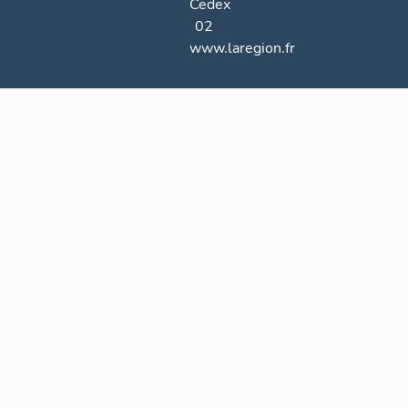
Cedex
02
www.laregion.fr