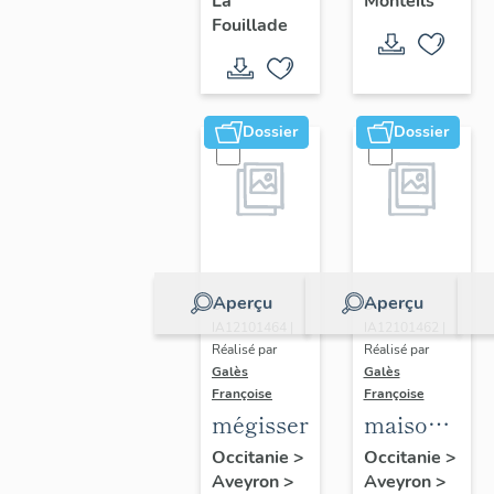
La
Monteils
Fouillade
Dossier
Dossier
Aperçu
Aperçu
Dossier
Dossier
IA12101464 |
IA12101462 |
Réalisé par
Réalisé par
Galès
Galès
Françoise
Françoise
mégisseries
maisons
médiévales
Occitanie
>
Occitanie
>
Aveyron
>
Aveyron
>