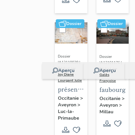
Château
Dossier
Dossier
Dossier
Dossier
IA12110028 |
IA12101176 |
Réalisé par
Réalisé par
Aperçu
Aperçu
Joy Diane
-
Galès
Lourgant Julie
Françoise
présentation
faubourgs
de la
Occitanie
>
Occitanie
>
Aveyron
>
commune
Aveyron
>
Luc-la-
Millau
de Luc-
Primaube
la-
Primaube