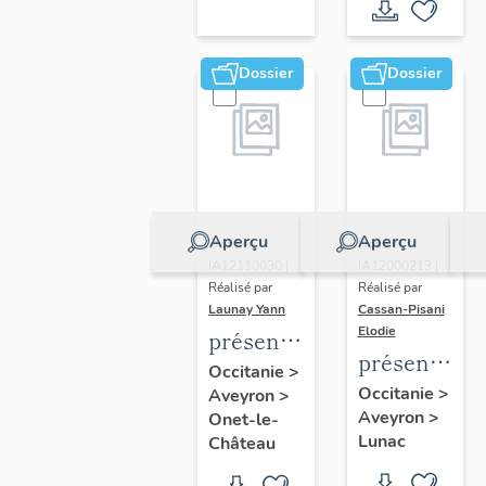
Rodez
de l'îlot
agglomération
Voltaire
Dossier
Dossier
Aperçu
Aperçu
Dossier
Dossier
IA12110030 |
IA12000213 |
Réalisé par
Réalisé par
Launay Yann
Cassan-Pisani
Elodie
présentation
présentatio
de la
Occitanie
>
de l'aire
Occitanie
>
Aveyron
>
commune
Aveyron
>
d'étude
Onet-le-
d'Onet-
Lunac
Château
le-