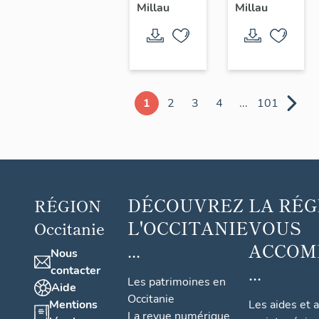
Millau
Millau
1
2
3
4
...
101
DÉCOUVREZ
LA RÉG
RÉGION
L'OCCITANIE
VOUS
Occitanie
...
ACCOM
Nous
...
contacter
Les patrimoines en
Aide
Occitanie
Mentions
Les aides et 
La revue numérique