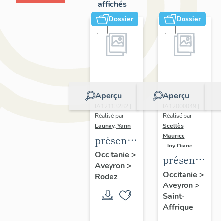
affichés
Dossier
Dossier
Aperçu
Aperçu
Dossier
Dossier
IA12113282 |
IA12000049 |
Réalisé par
Réalisé par
Launay, Yann
Scellès
Maurice
présentation
-
Joy Diane
de
Occitanie
>
présentatio
Aveyron
>
l'étude
de l'aire
Occitanie
>
Rodez
des
Aveyron
>
d'étude :
cimetières
Saint-
diagnostic
Affrique
de
patrimonial