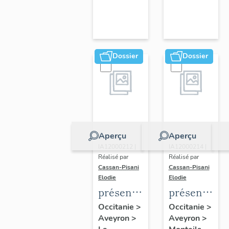
Dossier
Dossier
Aperçu
Aperçu
Dossier
Dossier
IA12000212 |
IA12000214 |
Réalisé par
Réalisé par
Cassan-Pisani
Cassan-Pisani
Elodie
Elodie
présentation
présentatio
de l'aire
de l'aire
Occitanie
>
Occitanie
>
Aveyron
>
Aveyron
>
d'étude
d'étude