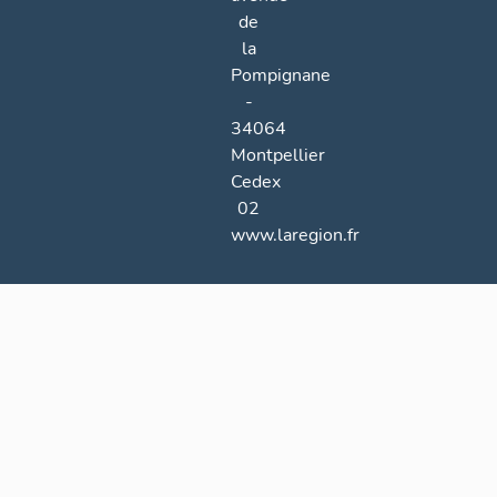
de
la
Pompignane
-
34064
Montpellier
Cedex
02
www.laregion.fr