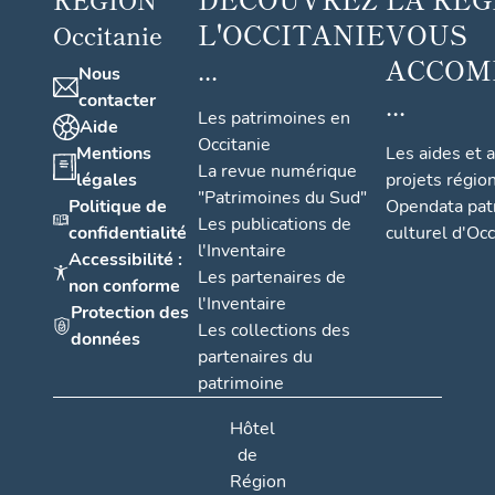
L'OCCITANIE
VOUS
Occitanie
...
ACCOM
Nous
...
contacter
Les patrimoines en
Aide
Occitanie
Mentions
Les aides et 
La revue numérique
légales
projets régio
"Patrimoines du Sud"
Politique de
Opendata pat
Les publications de
confidentialité
culturel d'Occ
l'Inventaire
Accessibilité :
Les partenaires de
non conforme
l'Inventaire
Protection des
Les collections des
données
partenaires du
patrimoine
Hôtel
de
Région