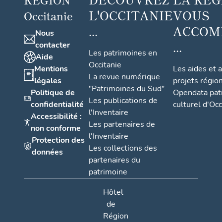
L'OCCITANIE
VOUS
Occitanie
...
ACCOM
Nous
...
contacter
Les patrimoines en
Aide
Occitanie
Mentions
Les aides et 
La revue numérique
légales
projets régio
"Patrimoines du Sud"
Politique de
Opendata pat
Les publications de
confidentialité
culturel d'Occ
l'Inventaire
Accessibilité :
Les partenaires de
non conforme
l'Inventaire
Protection des
Les collections des
données
partenaires du
patrimoine
Hôtel
de
Région