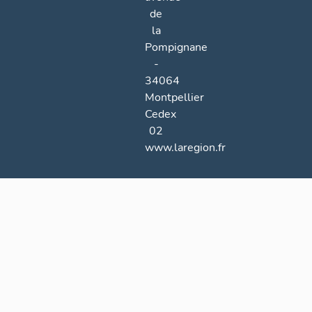
de
la
Pompignane
-
34064
Montpellier
Cedex
02
www.laregion.fr