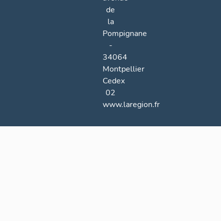
de
la
Pompignane
-
34064
Montpellier
Cedex
02
www.laregion.fr