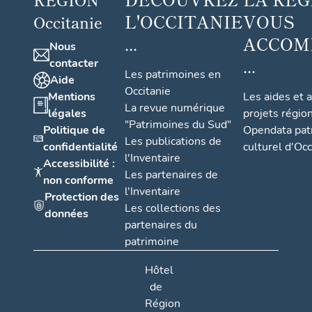
L'OCCITANIE
VOUS
Occitanie
...
ACCOM
Nous
...
contacter
Les patrimoines en
Aide
Occitanie
Mentions
Les aides et 
La revue numérique
légales
projets régio
"Patrimoines du Sud"
Politique de
Opendata pat
Les publications de
confidentialité
culturel d'Occ
l'Inventaire
Accessibilité :
Les partenaires de
non conforme
l'Inventaire
Protection des
Les collections des
données
partenaires du
patrimoine
Hôtel
de
Région