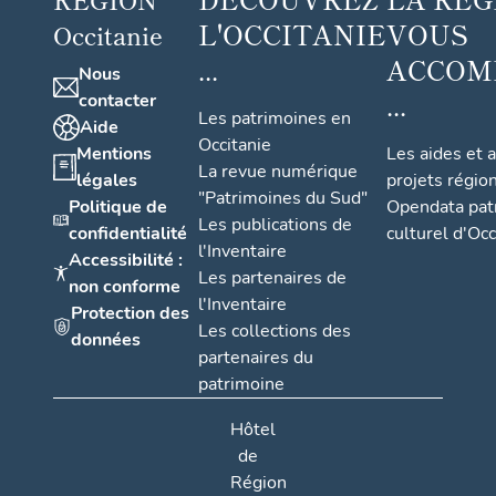
L'OCCITANIE
VOUS
Occitanie
...
ACCOM
Nous
...
contacter
Les patrimoines en
Aide
Occitanie
Mentions
Les aides et 
La revue numérique
légales
projets régio
"Patrimoines du Sud"
Politique de
Opendata pat
Les publications de
confidentialité
culturel d'Occ
l'Inventaire
Accessibilité :
Les partenaires de
non conforme
l'Inventaire
Protection des
Les collections des
données
partenaires du
patrimoine
Hôtel
de
Région