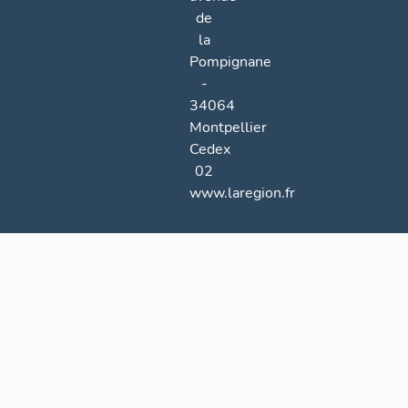
de
la
Pompignane
-
34064
Montpellier
Cedex
02
www.laregion.fr