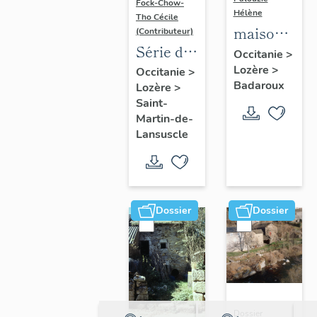
Fock-Chow-
Hélène
Tho Cécile
maisons
(Contributeur)
Série de
et
Occitanie
>
chasse-
Lozère
>
fermes
Occitanie
>
Badaroux
Lozère
>
roues
de la
Saint-
(43)
commune
Martin-de-
disposés
de
Lansuscle
le long
Badaroux
de la
Voie
royale
Dossier
Dossier
Dossier