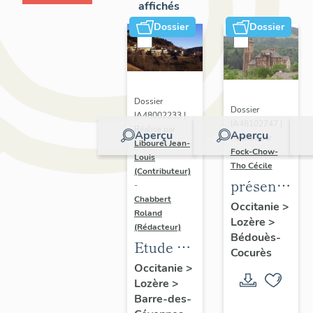
affichés
Dossier
Dossier
Dossier
Dossier
IA48002233 |
IA48102747 |
Réalisé par
Aperçu
Aperçu
Réalisé par
Libourel Jean-
Fock-Chow-
Louis
Tho Cécile
(Contributeur)
présentatio
-
Chabbert
de
Occitanie
>
Roland
Lozère
>
l'ancienne
(Rédacteur)
Bédouès-
commune
Etude de
Cocurès
de
la
Occitanie
>
Bédouès
Lozère
>
commune
Barre-des-
de Barre-