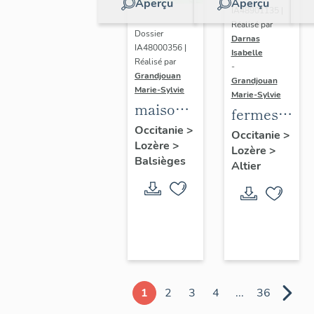
Aperçu
Aperçu
IA48901135 |
Réalisé par
Dossier
Darnas
IA48000356 |
Isabelle
Réalisé par
-
Grandjouan
Grandjouan
Marie-Sylvie
Marie-Sylvie
maisons
fermes
et
Occitanie
>
de la
Occitanie
>
Lozère
>
fermes
Lozère
>
commune
Balsièges
de la
Altier
d'Altier
commune
de
Balsièges
1
2
3
4
...
36