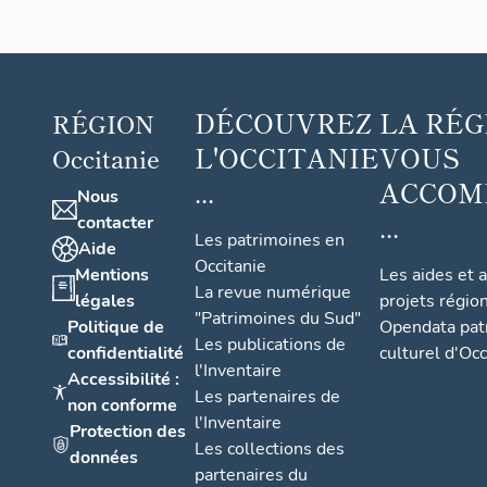
DÉCOUVREZ
LA RÉG
RÉGION
L'OCCITANIE
VOUS
Occitanie
...
ACCOM
Nous
...
contacter
Les patrimoines en
Aide
Occitanie
Mentions
Les aides et 
La revue numérique
légales
projets régio
"Patrimoines du Sud"
Politique de
Opendata pat
Les publications de
confidentialité
culturel d'Occ
l'Inventaire
Accessibilité :
Les partenaires de
non conforme
l'Inventaire
Protection des
Les collections des
données
partenaires du