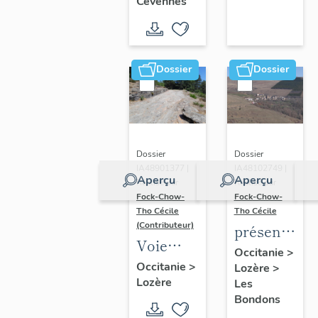
Cévennes
des-
Cevennes
Dossier
Dossier
Dossier
Dossier
IA48901377 |
IA48102749 |
Aperçu
Aperçu
Réalisé par
Réalisé par
Fock-Chow-
Fock-Chow-
Tho Cécile
Tho Cécile
(Contributeur)
présentatio
Voie
de la
Occitanie
>
royale
Occitanie
>
Lozère
>
commune
Lozère
de
Les
des
Bondons
Fontmort
Bondons