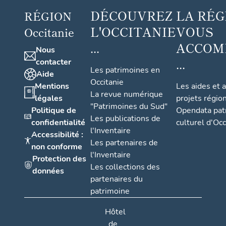
DÉCOUVREZ
LA RÉG
RÉGION
L'OCCITANIE
VOUS
Occitanie
...
ACCOM
Nous
...
contacter
Les patrimoines en
Aide
Occitanie
Mentions
Les aides et 
La revue numérique
légales
projets régio
"Patrimoines du Sud"
Politique de
Opendata pat
Les publications de
confidentialité
culturel d'Occ
l'Inventaire
Accessibilité :
Les partenaires de
non conforme
l'Inventaire
Protection des
Les collections des
données
partenaires du
patrimoine
Hôtel
de