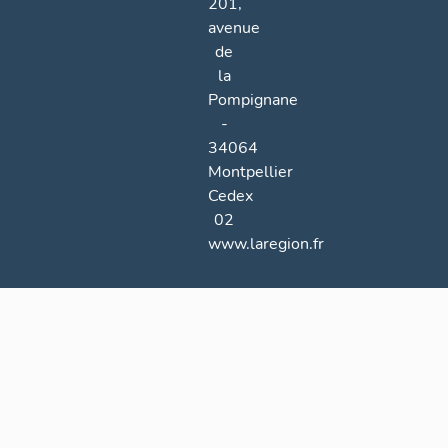
201,
avenue
de
la
Pompignane
-
34064
Montpellier
Cedex
02
www.laregion.fr